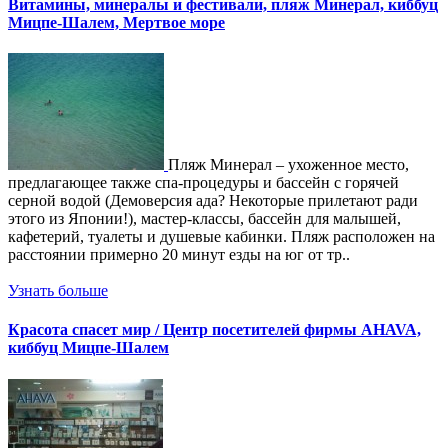
Витамины, минералы и фестивали, пляж Минерал, киббуц
Мицпе-Шалем, Мертвое море
Пляж Минерал – ухоженное место,
предлагающее также спа-процедуры и бассейн с горячей
серной водой (Демоверсия ада? Некоторые прилетают ради
этого из Японии!), мастер-классы, бассейн для малышей,
кафетерий, туалеты и душевые кабинки. Пляж расположен на
расстоянии примерно 20 минут езды на юг от тр..
Узнать больше
Красота спасет мир / Центр посетителей фирмы AНAVA,
киббуц Мицпе-Шалем