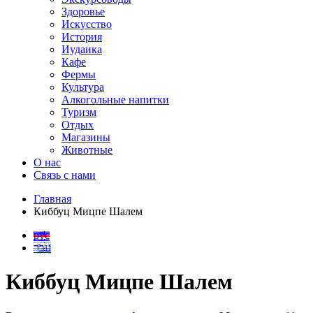
Здоровье
Искусство
История
Иудаика
Кафе
Фермы
Культура
Алкогольные напитки
Туризм
Отдых
Магазины
Животные
О нас
Связь с нами
Главная
Киббуц Мицпе Шалем
рус
עבר
Киббуц Мицпе Шалем