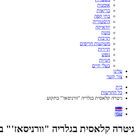
אומנות
בריאות
בתי קפה
היסטוריה
יודאיקה
משק
תרבות
משקעות חריפים
תיירות
נופש
חנויות
בעלי חיים
עלינו
צור קשר
בית
כל החדשות
גיטרה קלאסית בגלריה "וורניסאז'" בתקוע
рус
עבר
גיטרה קלאסית בגלריה "וורניסאז'" ב