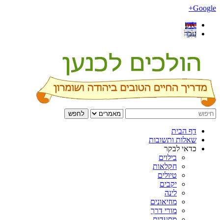
Google+
рус
עבר
לחפש
דף הבית
שאלות ותשובות
כדאי לבקר
בילוים
חקלאות
טיולים
יקבים
לינה
מוזיאונים
מורי דרך
מסעדות