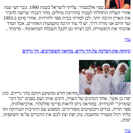
שמי אלכסנדר. עליתי לישראל בשנת 1990. כבר חצי שנה
אחרי העליה התחלתי לעבוד בהדרכת טיולים. מהר הבנתי שרוצה להכיר
את הארץ הרבה יותר, לכן למדתי בבית ספר לתיירות. אחרי סיום ב-1993
ועד היום אני מורה דרך. יש לי עוד הרבה מקצועות האחרים, אבל תמיד
אהבתי את היסטוריה, לכן רציתי גם לקבל השכלה המתאימה - סיימתי ..
עוד
וְנָתַתָּה אֶת-הַבְּרָכָה עַל-הַר גְּרִזִים, מוזיאון השומרונים, הר גריזים
מוזיאון חדש ומושקע הוקם בהר גריזים. כהן
יפת בן אשר, אחד הכהנים של העדה, הקים אותו ושם בפנים "כל דבר
שומרוני" להגדרתו. במוזיאון ניתן לראות פריטי פולקלור, ארכיאולוגיה,
ספר תורה, בגדים ותכשיטים מסורתיים. המפגש עם התרבות העתיקה הזו
בלתי רגיל ומעורר מחשבה. כהן יפת יציג לכם את הדברים על פי השקפתו,
ינמק..
עוד