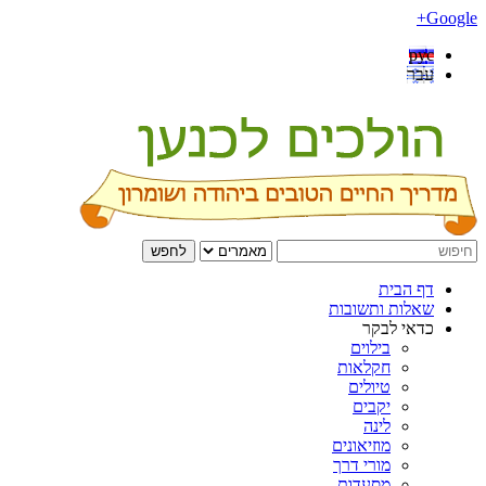
Google+
рус
עבר
לחפש
דף הבית
שאלות ותשובות
כדאי לבקר
בילוים
חקלאות
טיולים
יקבים
לינה
מוזיאונים
מורי דרך
מסעדות