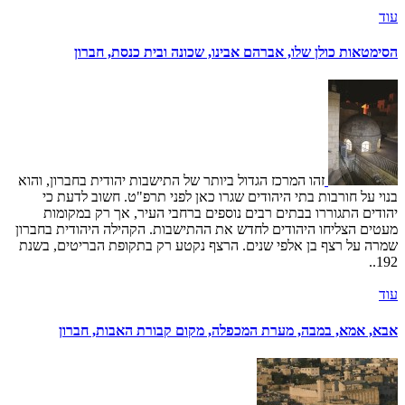
עוד
הסימטאות כולן שלו, אברהם אבינו, שכונה ובית כנסת, חברון
זהו המרכז הגדול ביותר של התישבות יהודית בחברון, והוא
בנוי על חורבות בתי היהודים שגרו כאן לפני תרפ"ט. חשוב לדעת כי
יהודים התגוררו בבתים רבים נוספים ברחבי העיר, אך רק במקומות
מעטים הצליחו היהודים לחדש את ההתישבות. הקהילה היהודית בחברון
שמרה על רצף בן אלפי שנים. הרצף נקטע רק בתקופת הבריטים, בשנת
192..
עוד
אבא, אמא, במבה, מערת המכפלה, מקום קבורת האבות, חברון