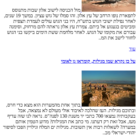
מול הכניסה לישוב אלון שבות מתנוסס
לתפארת נופו הרחב של עץ אלון. זהו סמלו של גוש עציון. במשך 19 שנים,
לאחר נפילת ישובי הגוש בתש"ח, היו בני הגוש עולים לעמדת תצפית
ומביטים בגעגוע אל ביתם. צמרת עץ אלון נראתה להם מרחוק, וסימנה
עבורם את מקומו של הגוש. לאחר מלחמת ששת הימים ביקשו בני הגוש
לחזור לישב את המ..
עוד
על כן נקרא שמו מגילות, קומראן גן לאומי
בתוך אחת מהמערות הוא מצא כדי חרס,
ובתוכם מגילות. העז שהלכה לאיבוד אולי מעולם לא נמצאה, אבל
בעקבותיה נמצאו 700 כתבי יד משנת 130 לפנה"ס. נראה לנו שזה עדיף
מעז, אבל זאת רק דעתנו. מי כתב את המגילות? מדוע הטמין אותם
במערה? לשאלות רבות אין תשובות. מגילות ים המלח וגילויין הפכו לסיפור
יהודי-ישראלי מכ..