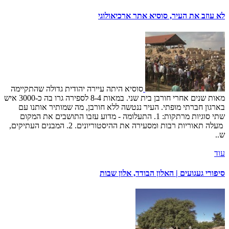
לא עוזב את העיר, סוסיא אתר ארכיאולוגי
סוסיא היתה עיירה יהודית גדולה שהתקיימה
מאות שנים אחרי חורבן בית שני. במאות 8-4 לספירה גרו בה כ-3000 איש
בארגון חברתי מופתי. העיר ננטשה ללא חורבן, מה שמותיר אותנו עם
שתי סוגיות מרתקות: 1. התעלומה - מדוע עזבו התושבים את המקום
מעלה תאוריות רבות ומסעירה את ההיסטוריונים. 2. המבנים העתיקים,
ש..
עוד
סיפורי געגועים | האלון הבודד, אלון שבות