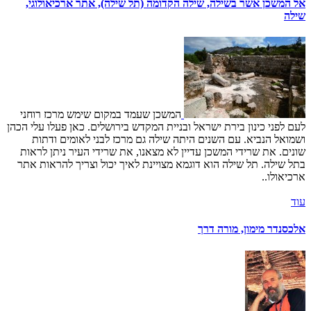
אל המשכן אשר בשילה, שילה הקדומה (תל שילה), אתר ארכיאולוגי,
שילה
המשכן שעמד במקום שימש מרכז רוחני
לעם לפני כינון בירת ישראל ובניית המקדש בירושלים. כאן פעלו עלי הכהן
ושמואל הנביא. עם השנים היתה שילה גם מרכז לבני לאומים ודתות
שונים. את שרידי המשכן עדיין לא מצאנו, את שרידי העיר ניתן לראות
בתל שילה. תל שילה הוא דוגמא מצויינת לאיך יכול וצריך להראות אתר
ארכיאולו..
עוד
אלכסנדר מימון, מורה דרך