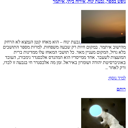
נופש בספר, גבעת ינוח, אירוח ביתי, איתמר
גבעת ינוח – הוא מאחז קטן הנמצא לא הרחק
מהישוב איתמר. במקום חיות רק שבעה משפחות. למרות מספר התושבים
בלא גדול, המקום מעניין מאד. כל תושבי המאחז עלו ממדינות ברית
המועצות לשעבר. אחד ממייסדיו הוא המהנדס אלכסנדר גימבורג, העובד
באוניברסיטת יהודה ושומרון באיראל. זמן מה אלכסנדר חי בגבעה זו לבדו,
ורק לאחר ..
למיד נוסף:
רותם