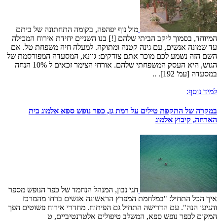
מול נוף יפהפה, בקומה התחתונה של ביתם
המיוחד, בסמוך ליקב הביתי שלהם [!] בנו השניים יחידת אירוח המכילה
עד שמונה אנשים, עם גינה קטנה ומתוקה. למעלה חיה משפחת טל. אם
השם הזה נשמע לכם מוכר אתם צודקים: גוונא, המסעדה המפורסמת של
הגוש, היא העסק המשפחתי שלהם. אורחי הצימר זכאים ל 10% הנחה
במסעדה [עמ' 192]. ..
למיד נוסף:
במקרה של התקפת טילים על רמת גן, כפר נופש ספא אלמוג בית
הארחה, קיבוץ אלמוג
חגי נבון, המנהל הנחמד של כפר הנופש מספר
איך הכל התחיל: "במלחמת המפרץ הראשונה אנשים ברחו מהמרכז
והגיעו הנה". עם הדרישה התחיל גם הפיתוח. מחדרי אירוח פשוטים הפך
המקום לכפר נופש ספא, המשלב טיפולים אלטרנטיביים, ט