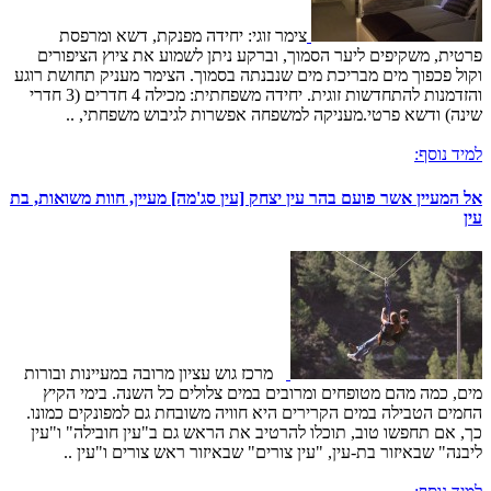
צימר זוגי: יחידה מפנקת, דשא ומרפסת
פרטית, משקיפים ליער הסמוך, וברקע ניתן לשמוע את ציוץ הציפורים
וקול פכפוך מים מבריכת מים שנבנתה בסמוך. הצימר מעניק תחושת רוגע
והזדמנות להתחדשות זוגית. יחידה משפחתית: מכילה 4 חדרים (3 חדרי
שינה) ודשא פרטי.מעניקה למשפחה אפשרות לגיבוש משפחתי, ..
למיד נוסף:
אל המעיין אשר פועם בהר עין יצחק [עין סג'מה] מעיין, חוות משואות, בת
עין
מרכז גוש עציון מרובה במעיינות ובורות
מים, כמה מהם מטופחים ומרובים במים צלולים כל השנה. בימי הקיץ
החמים הטבילה במים הקרירים היא חוויה משובחת גם למפונקים כמונו.
כך, אם תחפשו טוב, תוכלו להרטיב את הראש גם ב"עין חובילה" ו"עין
ליבנה" שבאיזור בת-עין, "עין צורים" שבאיזור ראש צורים ו"עין ..