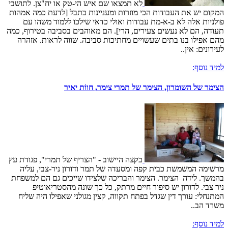
לא תמצאו שם איש הי-טק או יח"צן. לתושבי
המקום יש את העבודות הכי מוזרות ומעניינות בתבל [לדעת כמה אמהות
פולניות אלה לא ב-א-מת עבודות ואולי כדאי שילכו ללמוד משהו עם
תעודה, הם לא נעשים צעירים, הרי]. הם מאוהבים בסביבה בטירוף, כמה
מהם אפילו בנו בתים שעשויים מחתיכות סביבה. שווה לראות. אזהרה
לעירונים: אין..
למיד נוסף:
הצימר של השומרון, הצימר של תמרי צימר, חווֹת יאיר
בקצה היישוב - "הצריף של תמרי", פגודת עץ
מרשימה המשמשת כבית קפה ומסעדה של תמר ודורון ניר-צבי, עליה
בהמשך. לידה הצימר. הצימר והבריכה שלצידו שייכים גם הם למשפחת
ניר צבי. לדורון יש סיפור חיים מרתק, כל כך שונה מהסטריאוטיפ
המתנחלי: עורך דין שגדל בפתח תקווה, קצין מגולני שאפילו היה שליח
משרד הב..
למיד נוסף: