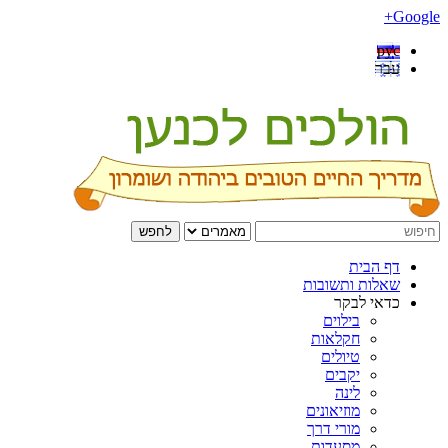
Google+
рус
עבר
לחפש
דף הבית
שאלות ותשובות
כדאי לבקר
בילוים
חקלאות
טיולים
יקבים
לינה
מוזיאונים
מורי דרך
מסעדות