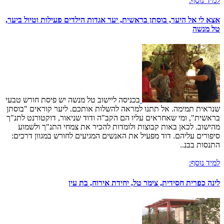
למיד נוסף:
אצא לי אל היער, בוסתן בראשית, יער אגדות הילדים פעילות וטיול ביער,
טל מנשה
בכניסה ליישוב טל מנשה יש פיסת חורש טבעי
שנראית תמימה. אל תתנו למראה להשלות אותכם. ליער קוראים "בוסתן
בראשית", ומי שאחראים עליו הם הקב"ה ודוד שניאור, דוקטורנט לתנ"ך
מהישוב. לכאן באות קבוצות ולומדות להכיר את צמחי התנ"ך ולשמוע
סיפורים עליהם. דוד מפעיל את האנשים המגיעים לחורש במגוון דרכים:
התנסות בבנ..
למיד נוסף:
לינה כפרית חסידית, צימר טל, יחידת אירוח, בת עין