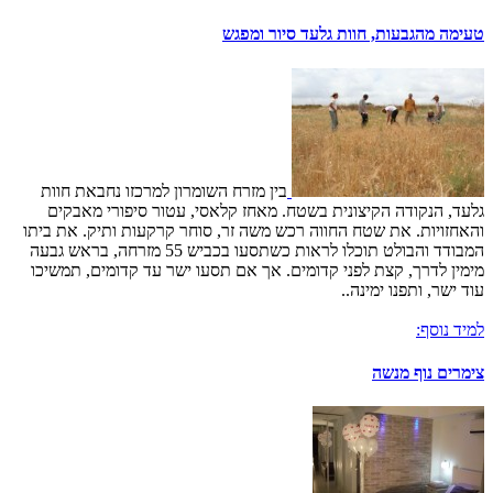
טעימה מהגבעות, חוות גלעד סיור ומפגש
בין מזרח השומרון למרכזו נחבאת חוות
גלעד, הנקודה הקיצונית בשטח. מאחז קלאסי, עטור סיפורי מאבקים
והאחזויות. את שטח החווה רכש משה זר, סוחר קרקעות ותיק. את ביתו
המבודד והבולט תוכלו לראות כשתסעו בכביש 55 מזרחה, בראש גבעה
מימין לדרך, קצת לפני קדומים. אך אם תסעו ישר עד קדומים, תמשיכו
עוד ישר, ותפנו ימינה..
למיד נוסף:
צימרים נוף מנשה