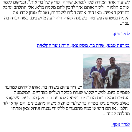
לשיעור אחד המורה שלו לגמרא, שהיה "פריק של בריאות", ובמקום ללמד
אותם תלמוד - לימד אותם איך להכין לחם מקמח מלא. אלי התלהב ונדבק
בחיידק האפיה. מאז היה אופה חלות לשבתות, ואפילו טוחן לבדו את
הקמח במטחנה פשוטה. כשעלה לארץ היה יועץ מחשבים. כשהחברה בה
עבד..
למיד נוסף:
במרעה טבעי, שדה בר, משק צאן, חוות נוער חקלאית
יש דיר עיזים בשדה בר, אותו לוקחים למרעה
פעמיים ביום, למשך שלוש שעות בבוקר ושלוש בצהריים. המשמעת
העצמית והאחריות הכרוכים ביציאה למרעה הם חלק מהטיפול השיקומי.
בשלב מסויים גילו בשדה בר שלעיזים יוצא משהו מהעטינים. הם קראו לזה
"חלב". אז הם הוציאו כמה מהבוגרים ללימודי גבנות וגידול צאן ופתחו
מחלבה קטנה ..
למיד נוסף: