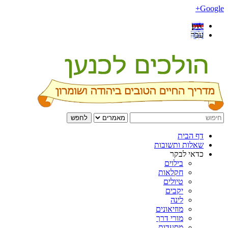
Google+
рус
עבר
לחפש
דף הבית
שאלות ותשובות
כדאי לבקר
בילוים
חקלאות
טיולים
יקבים
לינה
מוזיאונים
מורי דרך
מסעדות