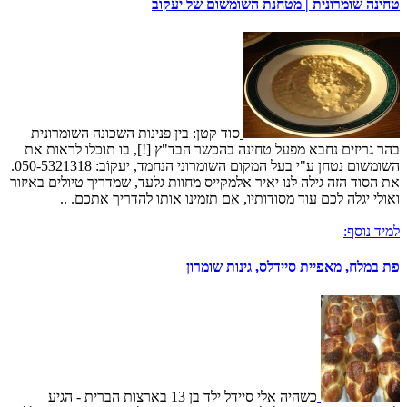
טחינה שומרונית | מטחנת השומשום של יעקוֹב
סוד קטן: בין פנינות השכונה השומרונית
בהר גריזים נחבא מפעל טחינה בהכשר הבד"ץ [!], בו תוכלו לראות את
השומשום נטחן ע"י בעל המקום השומרוני הנחמד, יעקוֹב: 050-5321318.
את הסוד הזה גילה לנו יאיר אלמקייס מחוות גלעד, שמדריך טיולים באיזור
ואולי יגלה לכם עוד מסודותיו, אם תזמינו אותו להדריך אתכם. ..
למיד נוסף:
פת במלח, מאפיית סיידלס, גינות שומרון
כשהיה אלי סיידל ילד בן 13 בארצות הברית - הגיע