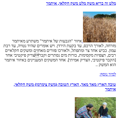
מלט זה בריא משק מלט משק חקלאי, איתמר
איזור "הגבעות של איתמר" משתרע מאיתמר
מזרחה, לאורך הרכס, עד בקעת הירדן. ויש אומרים שהיד נטויה, עד רבת
עמון. כביש אחד צר ומתפתל, ולאורכו פזורים מאחזים ומשקים חקלאיים
רבים, תצפיות מקסימות, בורות מים נסתרים וקברצדיק פיקטיבי אחד
[הקבר פיקטיבי, הצדיק אמיתי]. אחד המשקים המעניינים באיזור איתמר
הוא המשק ..
למיד נוסף:
טובה הארץ מאד מאד, הארץ הטובה (משק צימרמן) משק חקלאי,
איתמר