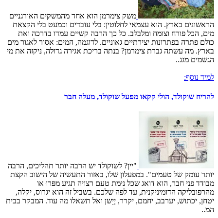
משק צימרמן הוא אחד מהמשקים האורגניים
הראשונים בארץ. הוא עצמאי לחלוטין: בלי עובדים וכמעט בלי הקצאת
מים, הכל פורח וצומח ומלבלב. כל כך הרבה קשיים עמדו בדרכה ואת
כולם פתרה בפתרונות יצירתיים גאוניים. לדוגמה, המים: אסור לאגור מים
בארץ. מה עשתה גברת צימרמן? בנתה בריכת אגירה גדולה, ניקזה את מי
הגשמים מגג..
למיד נוסף:
להריח שוקולד, הולי קקאו מפעל שוקולד, מעלה חבר
"יין? לשוקולד יש הרבה יותר תהליכים, הרבה
יותר עומק של טעמים". במפעלון שלו, באזור התעשיה של הישוב הקצת
מבודד פני חבר, הוא דואג שכל נימת טעם רצויה תגיע מפּרוּ או
מהרפובליקה הדומיניקנית, עד לפה שלכם. בשביל זה הוא יגרוס, יקלה,
יטחן, יכתוש, יערבב, יחמם, יקרר, יְיָשן ואל תשאלו מה עוד. המבקר בבית
המ..