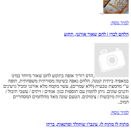
..
למיד נוסף:
הלחם לבדו | לחם שאור אורגני, תקוע
הדס רודיך אופה בתקוע לחם שאור מיוחד במינו
במאפיה ביתית קטנה. הלחם נאפה בשיטה מסורתית משפחתית, תופח
ע"י מחמצת טבעית (ללא שמרים), עשוי מקמח מלא אורגני ומכיל גרעינים
ודגנים שונים. ניתן להזמין עם תוספות כגון: אגוזים / זיתים / עשבי תיבול /
עגבניות מיובשות / צימוקים. הטעם שונה מאד מהלחמים המסחריים
המוכ..
למיד נוסף:
מתוק לו מתוק לו, עינבי'ז שוקולד וסדנאות, ברקן