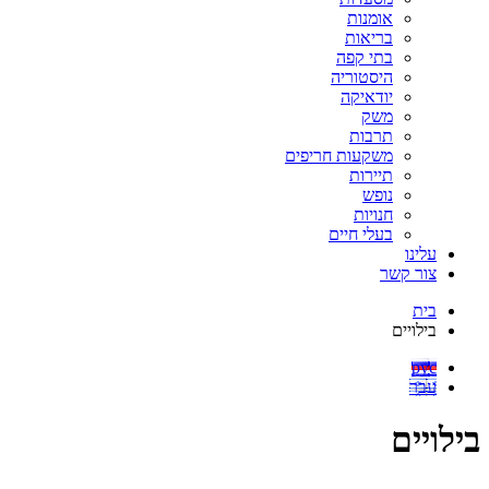
אומנות
בריאות
בתי קפה
היסטוריה
יודאיקה
משק
תרבות
משקעות חריפים
תיירות
נופש
חנויות
בעלי חיים
עלינו
צור קשר
בית
בילויים
рус
עבר
בילויים