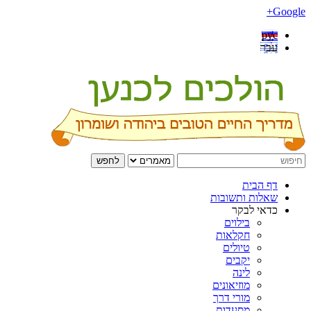
Google+
рус
עבר
לחפש
דף הבית
שאלות ותשובות
כדאי לבקר
בילוים
חקלאות
טיולים
יקבים
לינה
מוזיאונים
מורי דרך
מסעדות