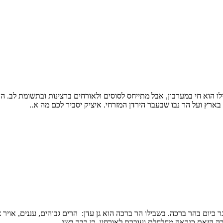
ו הוא חי במערבון, אבל מתייחס לסוסים ולאורחים ברצינות ובתשומת לב. הוא 
רץ ועל הר נבו שבעבר הירדן המזרחי. איציק יסביר לכם מה א..
וגר כיום בהר ברכה. בשבילו הר ברכה הוא גן עדן: הרים גבוהים, עננים, אויר
 הזאת כנראה מחלחלת ועוברת לאורחיו, כי כבר בשנ..