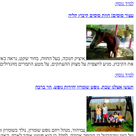
למיד נוסף:
עצור סוסים! חוות סוסים קיבוץ קליה
איציק חנוכה, בעל החווה, בחור שקט, נראה כאיל
את הקיבוץ, מגיע לתצפית על מצוק ההעתקים, על מטע התמרים מהגדולים בא
למיד נוסף:
תעשו אצלנו שבת, נופש שומרון יחידות נופש, הר ברכה
עמיהוד, מנהל ויוזם נופש שומרון, נולד בשומרון 
של רצון שהתבשל בו תקופה ארוכה. למה? כי הוא פשוט אוהב לארח. האהבה