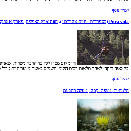
למיד נוסף:
Pura vida (בספרדית "חיים טהורים"), חוות ארץ האיילים, פארק אטרקציות
זהו מקום מצוין לכל כך הרבה מטרות, שאנחנ
בקוסטה ריקה. לאחר תלאות רבות הקימו השניים בשטח מיוער חוות גידול טבע
למיד נוסף:
חלמוניות, מצפה וקפה | מעלה רחבעם