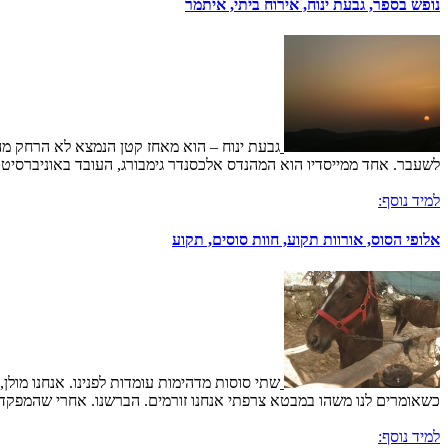
נופש בספר, גבעת ינוח, אירוח ביתי, איתמר
גבעת ינוח – הוא מאחז קטן הנמצא לא הרחק מה
לשעבר. אחד ממייסדיו הוא המהנדס אלכסנדר גימבורג, העובד באוניברסיטת י
למיד נוסף:
אלופי הסוס, אורוות תקוע, חוות סוסים, תקוע
שתי סוסות מדהימות עומדות לפנינו. אנחנו מול
כשאומרים לנו משהו במבטא צרפתי אנחנו זורמים. הברשנו. אחרי שהמפקד היה
למיד נוסף: