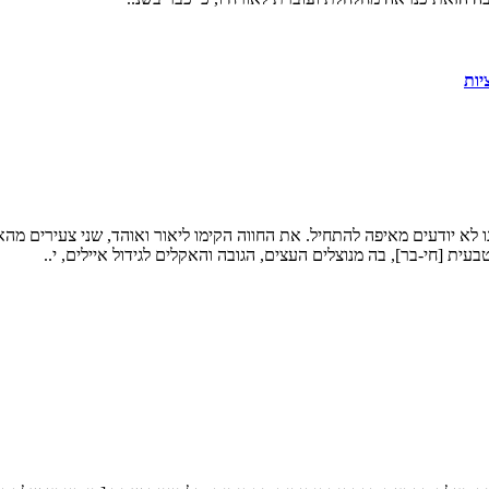
ו לא יודעים מאיפה להתחיל. את החווה הקימו ליאור ואוהד, שני צעירים מה
ית [חי-בר], בה מנוצלים העצים, הגובה והאקלים לגידול איילים, י..