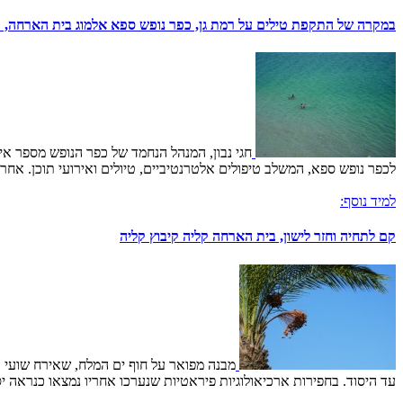
במקרה של התקפת טילים על רמת גן, כפר נופש ספא אלמוג בית הארחה, ק
חגי נבון, המנהל הנחמד של כפר הנופש מספר א
לכפר נופש ספא, המשלב טיפולים אלטרנטיביים, טיולים ואירועי תוכן. אחר
למיד נוסף:
קם לתחיה וחזר לישון, בית הארחה קליה קיבוץ קליה
מבנה מפואר על חוף ים המלח, שאירח שועי ע
עד היסוד. בחפירות ארכיאולוגיות פיראטיות שנערכו אחריו נמצאו כנראה י