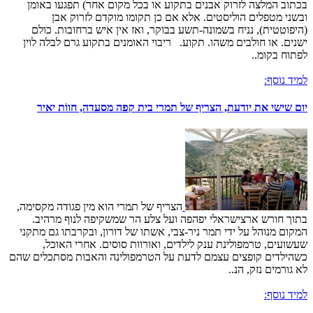
בכתוב המלצה לזרוק אבנים בתקוע או בכל מקום אחר) תפגעו באומן
ובשני מטפלים הוליסטים. אלא אם כן תקומו מוקדם לזרוק אבן
(היפוטטית), נניח בשמונה-תשע בבוקר, ואז אין איש ברחובות. כולם
ישנים. או חולבים משהו. תקוע. ריבוי האומנים בתקוע גרם לבלה לוין
לפתוח בקומ..
למיד נוסף:
יום שישי את יודעת, הצריף של תמרי בית קפה מסעדה, חווֹת יאיר
הצריף של תמרי הוא מין פגודה מקסימה,
בתוך חורש ארצישראלי יפהפה ועל צלע הר שמשקיפה לנוף מרהיב.
המקום מנוהל על ידי תמר ניר-צבי, אשתו של דורון, ובקרבתו גם מתקני
שעשועים, טרמפולינת ענק לילדים, ואורוות סוסים. אחרי האוכל,
כשהילדים קופצים עצמם לדעת על הטרמפולינה והאבות מסתכלים שהם
לא גורמים נזק, הנ..
למיד נוסף: