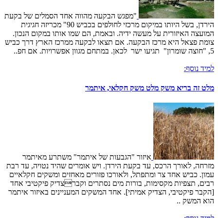
"מפגש הבקעה מהווה אחד הסמלים של בקעת
הירדן, בשל היותו במיקום מרכזי לחולפים בכביש 90" מכריזה חגיגית
המועצה האיזורית על מעשה ידיה. ובאמת, הם שמו אותו במקום הנכון.
צומת פצאל היא מרכז הבקעה. אם תצאו לבקעה ממרכז הארץ דרך כביש
5, "חוצה שומרון" תגיעו ישר לכאן. במתחם מגוון אפשרויות. אם חפ..
למיד נוסף:
מלט זה בריא משק מלט משק חקלאי, איתמר
איזור "הגבעות של איתמר" משתרע מאיתמר
מזרחה, לאורך הרכס, עד בקעת הירדן. ויש אומרים שהיד נטויה, עד רבת
עמון. כביש אחד צר ומתפתל, ולאורכו פזורים מאחזים ומשקים חקלאיים
רבים, תצפיות מקסימות, בורות מים נסתרים וקברצדיק פיקטיבי אחד
[הקבר פיקטיבי, הצדיק אמיתי]. אחד המשקים המעניינים באיזור איתמר
הוא המשק ..