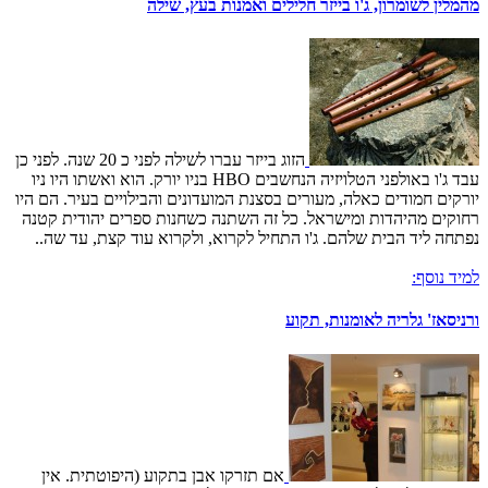
מהמלין לשומרון, ג'ו בייזר חלילים ואמנות בעץ, שילה
הזוג בייזר עברו לשילה לפני כ 20 שנה. לפני כן
עבד ג'ו באולפני הטלויזיה הנחשבים HBO בניו יורק. הוא ואשתו היו ניו
יורקים חמודים כאלה, מעורים בסצנת המועדונים והבילויים בעיר. הם היו
רחוקים מהיהדות ומישראל. כל זה השתנה כשחנות ספרים יהודית קטנה
נפתחה ליד הבית שלהם. ג'ו התחיל לקרוא, ולקרוא עוד קצת, עד שה..
למיד נוסף:
ורניסאז' גלריה לאומנות, תקוע
אם תזרקו אבן בתקוע (היפוטתית. אין