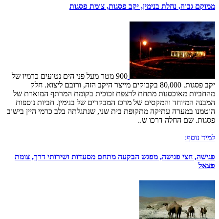
ממוקם גבוה, נחלת בנימין, יקב פסגות, צומת פסגות
900 מטר מעל פני הים נטועים כרמיו של
יקב פסגות. 80,000 בקבוקים מייצר היקב הזה, ורובם ליצוא. חלק
מהחביות מאוכסנות מתחת לרצפת זכוכית בקומת המרתף המוארת של
המבנה המיוחד והמקסים של מרכז המבקרים של בנימין. חביות נוספות
הוטמנו במערה עתיקה מתקופת בית שני, שנתגלתה בלב כרמי היין בישוב
פסגות. שם החלה דרכו ש..
למיד נוסף:
פגישה, חצי פגישה, מפגש הבקעה מתחם מסעדות ושירותי דרך, צומת
פצאל