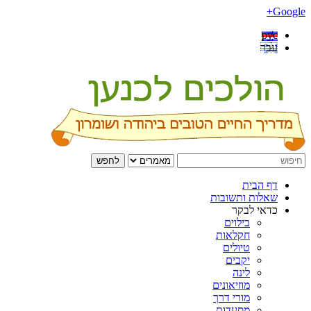
Google+
рус
עבר
לחפש
דף הבית
שאלות ותשובות
כדאי לבקר
בילוים
חקלאות
טיולים
יקבים
לינה
מוזיאונים
מורי דרך
מסעדות