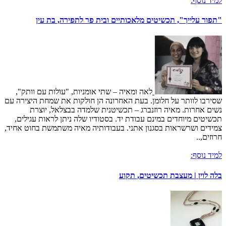
למיד נוסף:
"תפור עלייך", תכשיטים מלאכותיים ובית פר לתפירה, בת עין
לאה ומאיה – שתי אומניות, "עולות עם וותק",
שסירבו לוותר על חלומן. בעת האחרונה הן חולקות את שמחת היצירה עם
נשים אחרות. מאיה רוזנברג – תכשיטנית שלמדה בבצלאל, יוצרת
תכשיטים מיוחדים במינם עבודת יד. בסטודיו שלה ניתן לראות עגילים,
צמידים ושרשראות בסגנון אתני. בעבודותיה מאיה משתמשת בחוט אחיד,
חרוזים,..
למיד נוסף:
בלה לוין | מעצבת תכשיטים, תקוע