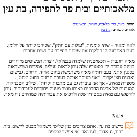
מלאכותיים ובית פר לתפירה, בת עין
תגיות:
ביגוד
,
בתי מלאכה
,
חנויות
,
תכשיטים
אתרים קשורים:
בת-עין
לאה ומאיה – שתי אומניות, "עולות עם וותק", שסירבו לוותר על חלומן.
בעת האחרונה הן חולקות את שמחת היצירה עם נשים אחרות.
מאיה רוזנברג – תכשיטנית שלמדה בבצלאל, יוצרת תכשיטים מיוחדים
במינם עבודת יד. בסטודיו שלה ניתן לראות עגילים, צמידים ושרשראות
בסגנון אתני. בעבודותיה מאיה משתמשת בחוט אחיד, חרוזים, גבישים
ואבנים חצי יקרות. "אני בעיקר אורגת בעזרת חרוזים בחוט ומחט, -
מספרת מאיה, - אך אני עובדת גם עם מתכות יקרות". שילוב הטכניקות
המגוונות של אריגת החרוזים באותו מוצר מעניק ייחודיות לעבודותיה. ניתן
להיפגש עם מאיה בסטודיו שלה ולרכוש את עבודותיה שמחירם נוח מאד.
איפה?
ביישוב בת עין. אתם צריכים בנין שלישי משמאל מכניס ליישוב. בית
וורוד, גג אדום, לוגו נאה. אי אפשר לפספס