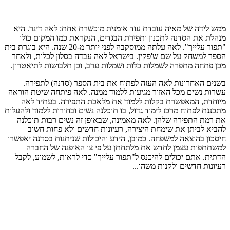
ממש לידה של מאיה עובדת עוד אומנית מוכשרת אחת: לאה דינר. היא
מנהלת את הסדנה לתכנון ותפירת הבגדים, הנקראת כמו המקום כולו
"תפור עלייך". לאה עלתה ממוסקבה לפני יותר מ-20 שנה. היא בוגרת בית
הספר למשחק על שם ש'פקין. בישראל לאה עבדה בסלון לכלות, ולאחר
מכן פתחה מתפרה לשמלות כלות ושמלות ערב, וכן תלבושות לתיאטרון.
בשנים האחרונות לאה העזה לפתוח את בית הספר (סדנה) לתפירה.
עשרות נשים מכל האזור מגיעות ללמוד ממנה. לאה פיתחה שיטת הוראה
מיוחדת, המאפשרת בקלות ללמוד את מלאכת התפירה. בעתיד לאה
מתכננת לפתוח מרכז לימוד גדול, בו תוכלנה נשים ובחורות ללמוד ולהעלות
את רמת התפירה שלהן. לאה מאמינה, שבאופן זה נשים רבות תוכלנה
להביא לביתן את שימחת היצירה, רעיונות חדשים ולא פחות חשוב –
חיסכון בהוצאה למשפחה. כמובן, הידע והיכולות שניתנות בסדנה יאפשרו
למשתתפות עצמן לחדש את מלתחתן על פי צו האופנה של החברה
הדתית. אתם יכולים להיכנס ל"תפור עלייך" כדי לראות, לשמוע, לקבל
רעיונות חדשים ולקנות משהו...