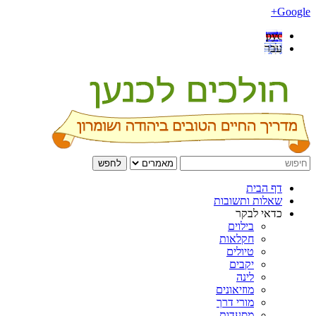
Google+
рус
עבר
לחפש
דף הבית
שאלות ותשובות
כדאי לבקר
בילוים
חקלאות
טיולים
יקבים
לינה
מוזיאונים
מורי דרך
מסעדות