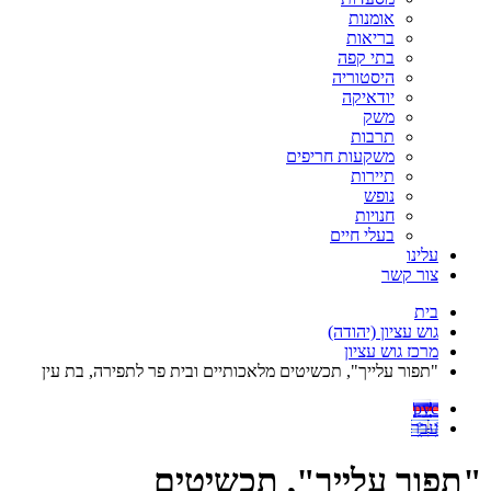
אומנות
בריאות
בתי קפה
היסטוריה
יודאיקה
משק
תרבות
משקעות חריפים
תיירות
נופש
חנויות
בעלי חיים
עלינו
צור קשר
בית
גוש עציון (יהודה)
מרכז גוש עציון
"תפור עלייך", תכשיטים מלאכותיים ובית פר לתפירה, בת עין
рус
עבר
"תפור עלייך", תכשיטים