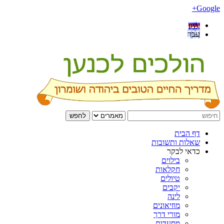
Google+
рус
עבר
לחפש
דף הבית
שאלות ותשובות
כדאי לבקר
בילוים
חקלאות
טיולים
יקבים
לינה
מוזיאונים
מורי דרך
מסעדות