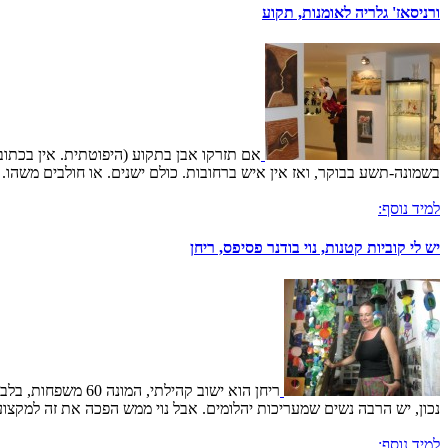
ורניסאז' גלריה לאומנות, תקוע
אם תזרקו אבן בתקוע (היפוטתית. אין בכתוב
בשמונה-תשע בבוקר, ואז אין איש ברחובות. כולם ישנים. או חולבים משהו. 
למיד נוסף:
יש לי קוביות קטנות, נוי בודנר פסיפס, ריחן
ריחן הוא ישוב קה
נכון, יש הרבה נשים שמעריכות יהלומים. אבל נוי ממש הפכה את זה למקצוע
למיד נוסף: