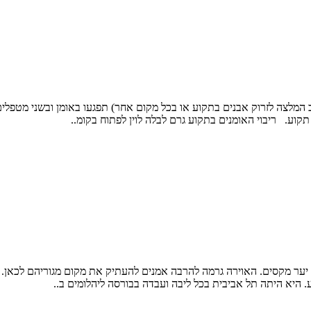
 המלצה לזרוק אבנים בתקוע או בכל מקום אחר) תפגעו באומן ובשני מטפלים 
תקוע. ריבוי האומנים בתקוע גרם לבלה לוין לפתוח בקומ..
ילתי, המונה 60 משפחות, בלב יער מקסים. האוירה גרמה להרבה אמנים להעתיק את מקום מגורי
. היא היתה תל אביבית בכל ליבה ועבדה בבורסה ליהלומים ב..