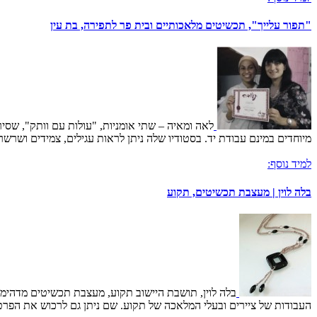
"תפור עלייך", תכשיטים מלאכותיים ובית פר לתפירה, בת עין
לאה ומאיה – שתי אומניות, "עולות עם וותק", שסי
מיוחדים במינם עבודת יד. בסטודיו שלה ניתן לראות עגילים, צמידים ושרש
למיד נוסף:
בלה לוין | מעצבת תכשיטים, תקוע
בלה לוין, תושבת היישוב תקוע, מעצבת תכשיטים מדהימים
העבודות של ציירים ובעלי המלאכה של תקוע. שם ניתן גם לרכוש את הפרטי