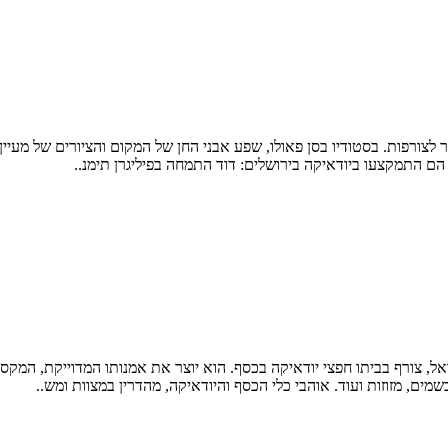
לצורפות. בסטודיו בסן פאולו, שפע אבני החן של המקום והציורים של מעיין 
הם התמקצעו ביודאיקה בירושלים: דוד התמחה בפיליגרן תימנ..
ראל, צורף בביתו חפצי יודאיקה בכסף. הוא יוצר את אמנותו המדוייקת, המק
בשמים, מזוזות ועוד. אוהבי כלי הכסף והיודאיקה, מהדרין במצוות ומש..