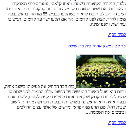
גלעד, הנקודה הקיצונית בשטח. מאחז קלאסי, עטור סיפורי מאבקים
והאחזויות. את שטח החווה רכש משה זר, סוחר קרקעות ותיק. את ביתו
המבודד והבולט תוכלו לראות כשתסעו בכביש 55 מזרחה, בראש גבעה
מימין לדרך, קצת לפני קדומים. אך אם תסעו ישר עד קדומים, תמשיכו
עוד ישר, ותפנו ימינה..
למיד נוסף:
כד קטן, משק אחיה בית בד, שילה
בית הבד התחיל את פעילותו בישוב אחיה,
וכיום הוא פועל באיזור התעשיה של הישוב שילה הסמוך. לפני שתכנסו
למפעל לקנות בקבוק שמן זית אתם מוזמנים לקפוץ לשטח, לישוב אחיה.
גבעת אחיה היא הראשונה בשרשרת הגבעות הפרושה מזרחית לישוב
שבות רחל. שם תהנו מנוף פראי ומרשים של אלפי עצים ההולכים
וכובשים את השממה. ..
למיד נוסף: