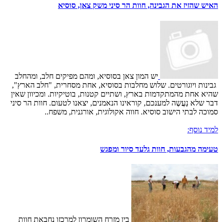
האיש שהזיז את הגבינה, חוות הר סיני משק צאן, סוסיא
יש המון צאן בסוסיא, ומהם מפיקים חלב, ומהחלב
גבינות ויוגורטים. שלוש מחלבות בסוסיא, אחת מסחרית, "חלב הארץ",
שהיא אחת מהמתקדמות בארץ, ושתיים קטנות, בוטיקיות. ומכיוון שאין
דבר שלא נַעֲשֶה למענכם, קוראינו הנאמנים, יצאנו לטעום. חוות הר סיני
סמוכה לבתי הישוב סוסיא. חווה אקולוגית, אורגנית, משפח..
למיד נוסף:
טעימה מהגבעות, חוות גלעד סיור ומפגש
בין מזרח השומרון למרכזו נחבאת חוות