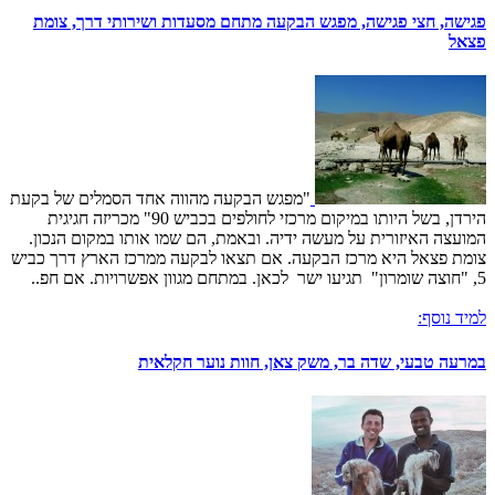
פגישה, חצי פגישה, מפגש הבקעה מתחם מסעדות ושירותי דרך, צומת
פצאל
"מפגש הבקעה מהווה אחד הסמלים של בקעת
הירדן, בשל היותו במיקום מרכזי לחולפים בכביש 90" מכריזה חגיגית
המועצה האיזורית על מעשה ידיה. ובאמת, הם שמו אותו במקום הנכון.
צומת פצאל היא מרכז הבקעה. אם תצאו לבקעה ממרכז הארץ דרך כביש
5, "חוצה שומרון" תגיעו ישר לכאן. במתחם מגוון אפשרויות. אם חפ..
למיד נוסף:
במרעה טבעי, שדה בר, משק צאן, חוות נוער חקלאית