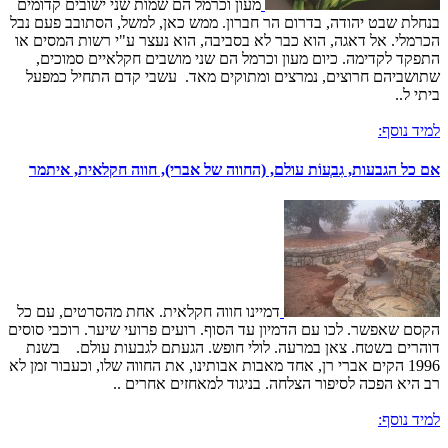
מעון וכרמל הם שמות שני ישובים קדומים
בנחלת שבט יהודה, בדרום הר חברון. ממש כאן, למשל, הסתובב פעם נבל
הכרמלי. אל דאגה, הוא כבר לא בסביבה, הוא נעצר ע"י רשות המסים או
התפקד לקדימה. כיום מעון וכרמל הם שני מושבים חקלאיים סמוכים,
שתושביהם חרוצים, נמרצים ומתוקים מאד. עשבי קדם התחיל כמפעל
ביתי ל..
למיד נוסף:
אם כל הגבעות, גִבְעוֹת עולם, (החווה של אברי), חווה חקלאית, איתמר
דמיינו חווה חקלאית. אחת מהסרטים, עם כל
הקסם שאפשר. לכו עם הדמיון עד הסוף. רועים פרועי שיער. רוכבי סוסים
דוהרים בשטח. צאן במרעה. לולי חופש. הגעתם לגבעות עולם. בשנת
1996 הקים אברי רן, אחד מאבות אבותינו, את החווה שלו, וכעבור זמן לא
רב היא הפכה לסיפור הצלחה. בניגוד למאחזים אחרים ..
למיד נוסף: