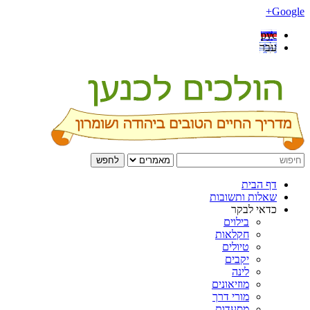
Google+
рус
עבר
לחפש
דף הבית
שאלות ותשובות
כדאי לבקר
בילוים
חקלאות
טיולים
יקבים
לינה
מוזיאונים
מורי דרך
מסעדות