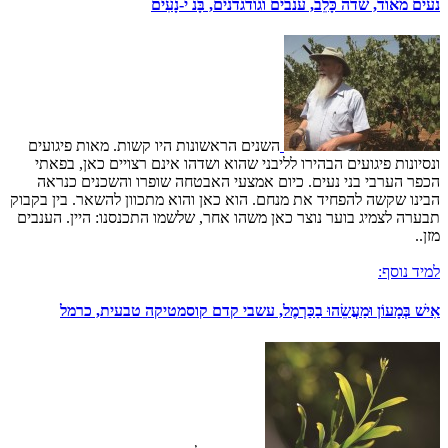
נעים מאוד, שדה כָּלֵב, ענבים וגודגדנים, בָּנ י-נָעִים
השנים הראשונות היו קשות. מאות פיגועים
ונסיונות פיגועים הבהירו לליבני שהוא ושדהו אינם רצויים כאן, בפאתי
הכפר הערבי בני נעים. כיום אמצעי האבטחה שופרו והשכנים כנראה
הבינו שקשה להפחיד את מנחם. הוא כאן והוא מתכוון להשאר. בין בקבוק
תבערה לצמיג בוער נוצר כאן משהו אחר, שלשמו התכנסנו: היין. הענבים
מזן..
למיד נוסף:
אִישׁ בְּמָעוֹן וּמַעֲשֵׂהוּ בַכַּרְמֶל, עשבי קדם קוסמטיקה טבעית, כרמל