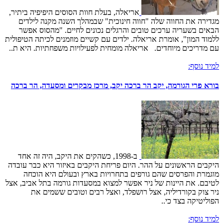
אריאלה, בעלת חוות הסוסים היפיפיה ביתיר,
מגדירה את החווה שלה "חווה חינוכית" שבמהלך השנה מקנה לילדים
הבאים בשעריה ערכים טובים והרגלים נכונים לחיים. "מהסוס אפשר
ללמוד המון", אומרת אריאלה. ילדים עם קשיים מוזמנים לכיתה הטיפולית
עם מדריכים מיוחדים. אריאלה מומחית לפעילויות משפחתיות. היא ת..
למיד נוסף:
בורא פרי הגורמה, יקב הר ברכה יקב, מרכז מבקרים ומסעדה, הר ברכה
ב-1998, כשהקים את היקב, היה זה אחד
היקבים הראשונים על ההר. היום פריחת היקבים באיזור היא כבר עובדה
מוגמרת והפרסים שהם גורפים בתחרויות בארץ ובעולם היא הוכחה
לטיבם. את היינות של ניר אפשר למצוא במסעדות גורמה בתל אביב, אצל
ניר צוק בקורדיליה, אצל רושפלד, ואצל רבים וטובים ששמים את
הפוליטיקה בצד כי..
למיד נוסף: