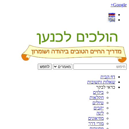
Google+
рус
עבר
לחפש
דף הבית
שאלות ותשובות
כדאי לבקר
בילוים
חקלאות
טיולים
יקבים
לינה
מוזיאונים
מורי דרך
מסעדות