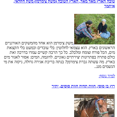
טובה הארץ מאד מאד, הארץ הטובה (משק צימרמן) משק חקלאי,
איתמר
משק צימרמן הוא אחד מהמשקים האורגניים
הראשונים בארץ. הוא עצמאי לחלוטין: בלי עובדים וכמעט בלי הקצאת
מים, הכל פורח וצומח ומלבלב. כל כך הרבה קשיים עמדו בדרכה ואת
כולם פתרה בפתרונות יצירתיים גאוניים. לדוגמה, המים: אסור לאגור מים
בארץ. מה עשתה גברת צימרמן? בנתה בריכת אגירה גדולה, ניקזה את מי
הגשמים מגג..
למיד נוסף:
רוץ בן סוסי, חוות תחיה חוות סוסים, יתיר