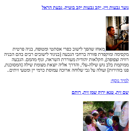
נוער גבעות ויין, יקב גבעות יקב בוטיק, גבעת הראל
מאחז שהפך לישוב כפרי אסתטי ומטופח, בניה פרטית
מקסימה ומוקפדת פזורה ברחבי הגבעה [בניגוד לישובים רבים בהם הבניה
רוויה וצפופה], חקלאות יהודית מעוררת השראה, ונוף מהמם. הגבעה
ממוקמת בלב גוש שילה-עלי, והדרך אליה יוצאת מצומת שילה [המסוכנת,
פנו בזהירות] ועולה על גבי שלוחה ארוכה עמוסת כרמי יין ומטעי זיתים..
למיד נוסף:
שם זית, טנא ירוק שמן זית, רותם