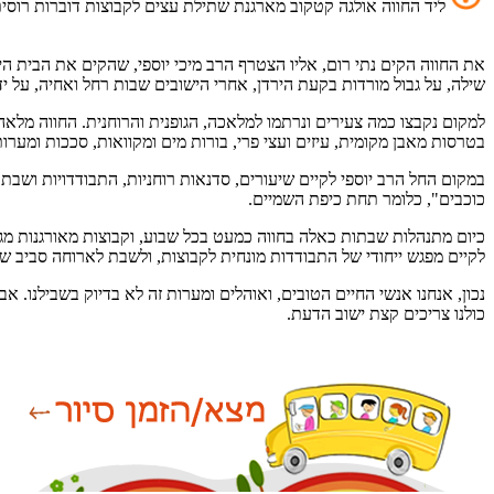
ליד החווה אולגה קטקוב מארגנת שתילת עצים לקבוצות דוברות רוסית. בפ
שילה, על גבול מורדות בקעת הירדן, אחרי הישובים שבות רחל ואחיה, על י
למקום נקבצו כמה צעירים ונרתמו למלאכה, הגופנית והרוחנית. החווה מלאה 
בטרסות מאבן מקומית, עיזים ועצי פרי, בורות מים ומקוואות, סככות ומערו
במקום החל הרב יוספי לקיים שיעורים, סדנאות רוחניות, התבודדויות ושבת
כוכבים", כלומר תחת כיפת השמיים.
כיום מתנהלות שבתות כאלה בחווה כמעט בכל שבוע, וקבוצות מאורגנות מגיעו
לקיים מפגש ייחודי של התבודדות מונחית לקבוצות, ולשבת לארוחה סביב 
נכון, אנחנו אנשי החיים הטובים, ואוהלים ומערות זה לא בדיוק בשבילנו.
כולנו צריכים קצת ישוב הדעת.