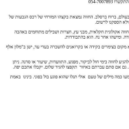
054-7007
ודו לפני 13 שנה, ומאז עוסק בפעילויות קירוב ולימוד בארץ ובעולם, ברוח ברסלב. החווה נמצאת בקצהו המזרחי של רכס הגבעות של
ולא הספקנו לרשום.
 חווה אקולוגית חקלאית, מבני עץ, חצרות ושבילים מתוחמים באהבה
ודה. ומישהו אחר נח. הוא בהתבודדות.
א מקום בצימרים בקידה או בקרואנים להשכרה בעדי עד, ישן ב"מלון אלף
ע לחווה בימי חול לביקור, מפגש, התוועדות, שיעור או סדנה. ניתן
. גם אם סתם עברתם באיזור תקפצו להגיד שלום. יקבלו אתכם יפה.
ו כמה מילים של טעם אולי תגלו שהוא פוגע בול בפוני. בינינו באמת