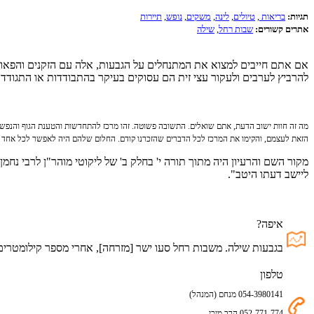
תגיות:
בריאות
,
טיולים
,
לינה
,
משקים
,
נופש
,
תיירות
אתרים קשורים:
שבות רחל
,
שילה
אם אתם חייבים למצוא את המתנחלים על הגבעות, אלה עם הזקנים והפאות,
להרביץ לערבים ולעקור עצי זית הם עסוקים בעיקר בהתבודדות או התגודדו
מה זה חוות ישוב הדעת, אתם שואלים. התשובה פשוטה. זהו מרכז להתחדשות והטענת הגוף והנפש 
הזאת לעצמם, והקימו את המרכז לכל הדברים שהזכרנו קודם. החלום שלהם היה לאפשר לכל אחד לה
מקור השם והרעיון היה מתוך תורה י' בחלק ב' של ליקוטי מוהר"ן לרבי 
ליישב דעתו היטב".
איפה?
בגבעות שילה. משבות רחל סעו ישר [מזרחה], אחרי מספר קילומטרים
טלפון
054-3980141 מנחם (המנהל)
052-771-774 הרב מיכי