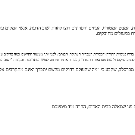
 המבט המטורף, העיזים והפחונים רוצו לחוות ישוב הדעת. אנשי המקום עו
ת במעגלים מחובקים.
ברוח פנימיות התורה והמסורת העברית העתיקה. הבנתם? לפני יותר מעשור התיישבו כמה צדיקים ע
גיע למקום ולהנות מסדנאות התבודדות, עבודת אדמה ומרגוע לנפש המתרוצצת, ובקיצור: "ישוב הד
נחמן מברסלב, שקבע כי "מה שהעולם רחוקים מהשם יתברך ואינם מתקרבים אל
 פנו שמאלה בבית האדום, החווה מיד מימינכם