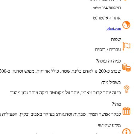
054-7007893 אולגה
אתר האינטרנט
ydaat.com
שפות
עברית / רוסית
כמה זה עולה?
שבת
:
כ
-200
₪
לאדם
בלינת
שטח
,
כולל
ארוחות
.
מפגש
וסדנה
:
כ
-500
בשביל מה?
כי
זה
יותר
קרוב
מאומן
,
יותר
זול
מקוסטה
ריקה
ויותר
נכון
מהודו
מתי?
לבקר
אפשר
תמיד
.
שבתות
וסדנאות
:
בעיקר
באביב
ובקיץ
.
הפעילות
ב
מידע שימושי