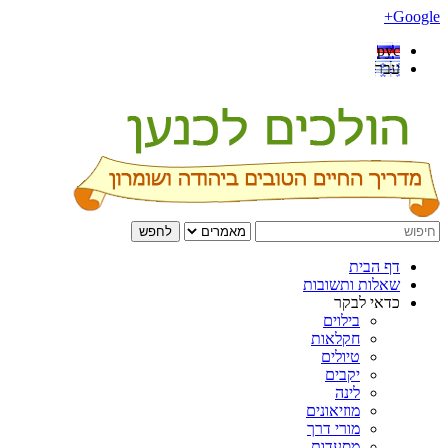
Google+
рус
עבר
לחפש
דף הבית
שאלות ותשובות
כדאי לבקר
בילוים
חקלאות
טיולים
יקבים
לינה
מוזיאונים
מורי דרך
מסעדות