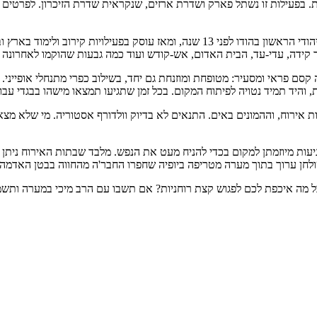
עילות זו נשתל פארק ושדרת ארזים, שנקראית שדרת הזיכרון. לפרטים התקשרו 893
את החווה הקים נתי רום, אליו הצטרף הרב מיכי יוספי, שהקים את הבית היהודי הראשון בה
ד קידה, עדי-עד, הבית האדום, אש-קודש ועוד כמה גבעות שהוקמו לאחרונה 
קסם פראי ומסעיר: מטופחת ומוזנחת גם יחד, בשילוב כפרי מתנחלי אופייני.
ת, והיד תמיד נטויה לפיתוח המקום. בכל זמן שתגיעו תמצאו מישהו בבגדי עב
ות אירוח, וההמונים באים. התנאים לא בדיוק וולדורף אסטוריה. מי שלא מצ
ת מיוזמתן למקום בכדי להניח מעט את הנפש. מלבד שבתות האירוח ניתן להגי
שולחן ערוך בתוך מערה מטריפה ביופיה שחפרו החבר'ה מהחווה בבטן האדמה
 אבל מה איכפת לכם לפגוש קצת רוחניות? אם תשבו עם הרב מיכי במערה ותשמע