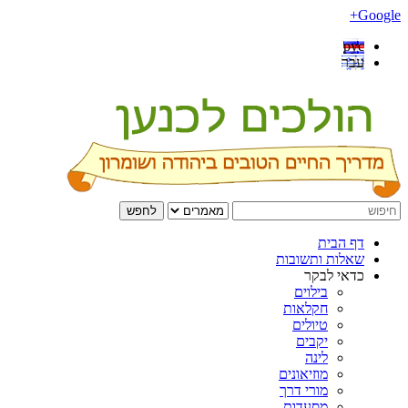
Google+
рус
עבר
לחפש
דף הבית
שאלות ותשובות
כדאי לבקר
בילוים
חקלאות
טיולים
יקבים
לינה
מוזיאונים
מורי דרך
מסעדות