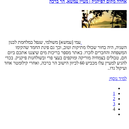
אחלה מקום לפיקניק | מעיין עמשא, הר ברכה
עמי [עמשא] משולמי, שנפל במלחמת לבנון
השניה, היה בחור שכולו מתיקות וטוב, וכך גם פינת החמד שהקימו
המשפחה והחברים לזכרו. באתר מספר בריכות מים שיצננו אתכם ביום
חם, טבולים בצמחיה מוריקה ומוקפים בעצי פרי ובשולחנות פיקניק. בכדי
להגיע למעיין עלו מכביש 60 לכיוון הישוב הר ברכה, ואחרי קילומטר אחד
ועיקול גדו..
למיד נוסף:
1
2
3
4