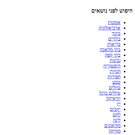
חיפוש לפני נושאים
אומנות
ארכיאולוגיה
ביגוד
בילויים
בריאות
בתי מלאכה
בתי קפה
גבינות
היסטוריה
חנויות
חפירות
טבע
טיולים
טיולים ברגל
יודאיקה
יין
יקבים
לחם
לינה
מוזיאונים
מוזיקה