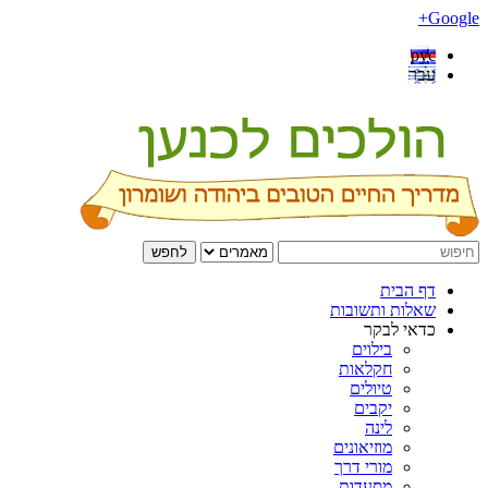
Google+
рус
עבר
לחפש
דף הבית
שאלות ותשובות
כדאי לבקר
בילוים
חקלאות
טיולים
יקבים
לינה
מוזיאונים
מורי דרך
מסעדות