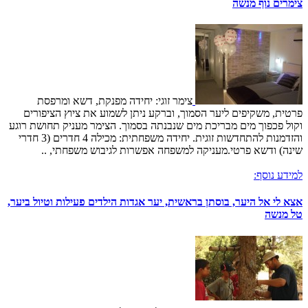
צימרים נוף מנשה
צימר זוגי: יחידה מפנקת, דשא ומרפסת
פרטית, משקיפים ליער הסמוך, וברקע ניתן לשמוע את ציוץ הציפורים
וקול פכפוך מים מבריכת מים שנבנתה בסמוך. הצימר מעניק תחושת רוגע
והזדמנות להתחדשות זוגית. יחידה משפחתית: מכילה 4 חדרים (3 חדרי
שינה) ודשא פרטי.מעניקה למשפחה אפשרות לגיבוש משפחתי, ..
למידע נוסף:
אצא לי אל היער, בוסתן בראשית, יער אגדות הילדים פעילות וטיול ביער,
טל מנשה