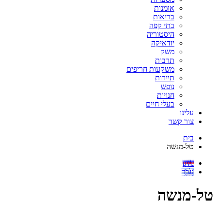
אומנות
בריאות
בתי קפה
היסטוריה
יודאיקה
משק
תרבות
משקעות חריפים
תיירות
נופש
חנויות
בעלי חיים
עלינו
צור קשר
בית
טל-מנשה
рус
עבר
טל-מנשה