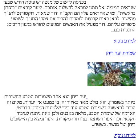
בכניסה ליישוב טל מנשה יש פיסת חורש טבעי
שנראית תמימה. אל תתנו למראה להשלות אותכם. ליער קוראים "בוסתן
בראשית", ומי שאחראים עליו הם הקב"ה ודוד שניאור, דוקטורנט לתנ"ך
מהישוב. לכאן באות קבוצות ולומדות להכיר את צמחי התנ"ך ולשמוע
סיפורים עליהם. דוד מפעיל את האנשים המגיעים לחורש במגוון דרכים:
התנסות בבנ..
למידע נוסף:
שמורת יער ריחן
יער ריחן הוא אחד משמורות הטבע החשובות
ביותר בשומרון. הוא בולט מאד באיזור זה, בו כמעט אין יערות. מקום זה
הוכרז לראשונה כשמורת הטבע עוד בידי שלטונות המנדט הבריטי.
האדמה של שומרת הטבע, מלאה באבנים ולכן אינה ניתנת לעיבוד
חקלאי, וכך היער השתמר בצורתו המקורית. היער נמצא בין היישובים
ריחן וטל מנשה. בשטח..
למידע נוסף: