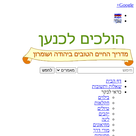
Google+
рус
עבר
לחפש
דף הבית
שאלות ותשובות
כדאי לבקר
בילוים
חקלאות
טיולים
יקבים
לינה
מוזיאונים
מורי דרך
מסעדות