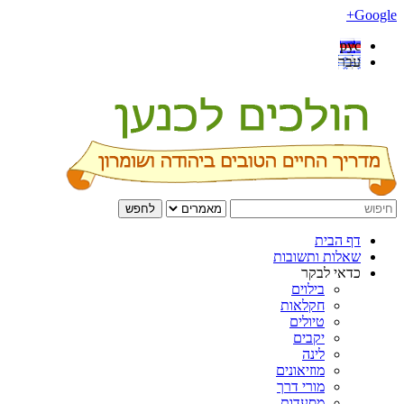
Google+
рус
עבר
לחפש
דף הבית
שאלות ותשובות
כדאי לבקר
בילוים
חקלאות
טיולים
יקבים
לינה
מוזיאונים
מורי דרך
מסעדות