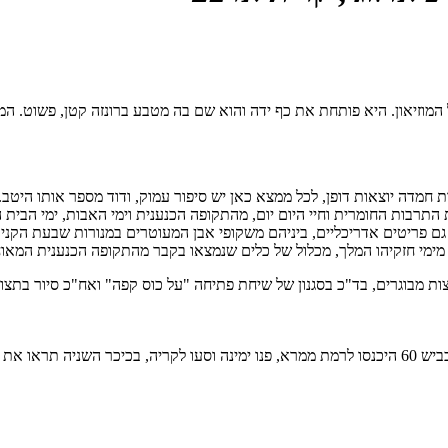
ל המוזיאון. היא פותחת את כף ידה והוא שם בה מטבע ברונזה קטן, פשוט. ה
ת חמדה יוצאות דופן, לכל ממצא כאן יש סיפור עמוק, ודוד מספר אותו היטב.
התרבות החומרית וחיי היום יום, מהתקופה הכנענית וימי האבות, ימי הבית 
גים גם פריטים אדריכליים, ביניהם משקופי אבן המעוטרים במנורות שבעת הק
" מימי חזקיהו המלך, מכלול של כלים שנמצאו בקבר מהתקופה הכנענית המאוח
צות מבוגרים, בד"כ בסגנון של שיחת פתיחה "על כוס קפה" ואח"כ סיור בתצוגת
ין משמאלכם