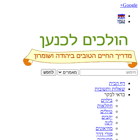
Google+
рус
עבר
לחפש
דף הבית
שאלות ותשובות
כדאי לבקר
בילוים
חקלאות
טיולים
יקבים
לינה
מוזיאונים
מורי דרך
מסעדות