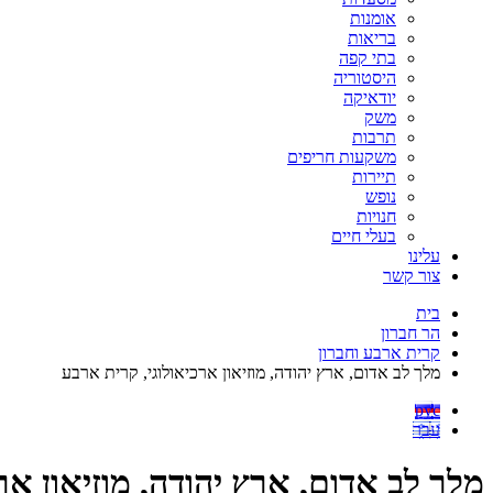
אומנות
בריאות
בתי קפה
היסטוריה
יודאיקה
משק
תרבות
משקעות חריפים
תיירות
נופש
חנויות
בעלי חיים
עלינו
צור קשר
בית
הר חברון
קרית ארבע וחברון
מלך לב אדום, ארץ יהודה, מוזיאון ארכיאולוגי, קרית ארבע
рус
עבר
מלך לב אדום, ארץ יהודה, מוזיאון אר