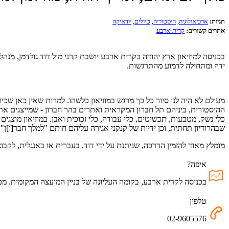
תגיות:
ארכיאולוגיה
,
היסטוריה
,
טיולים
,
יודאיקה
אתרים קשורים:
קרית-ארבע
בכניסה למוזיאון ארץ יהודה בקרית ארבע יושבת קרני מול דוד גולדמן, מנה
ידה ומתחילה לדמוע מהתרגשות.
מעולם לא היה לנו סיור כל כך מרגש במוזיאון כלשהו. למרות שאין כאן שכיו
ההיסטורית, ביניהם תל חברון המקראית ואתרים בהר חברון - שמייצגים את 
כלי נשק, מטבעות, תכשיטים, כלי עבודה, כלי זכוכית ואבן. במוזיאון מוצ
שבהרודיון תחתית, וכן ידיות של קנקני אגירה עליהם חותם "למלך חבר[ו]ן
מומלץ מאוד להזמין הדרכה, שניתנת על ידי דוד, בעברית או באנגלית, לקבו
איפה?
בכניסה לקרית ארבע, בקומה העליונה של בניין המועצה המקומית. מכביש 60 היכנסו לרמת ממרא, פנו ימינה וסעו לקריה, בכיכר השניה תראו את הבני
טלפון
02-9605576