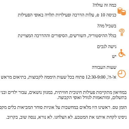
כמה זה עולה?
כניסה
10
₪
,
עלות
הדרכה
ופעילויות
תלויה
באופי
הפעילות
בשביל מה?
בגלל
ההיסטוריה
,
השורשים
,
הסיפורים
וההדרכה
המצויינת
גישה לנכים
יש
שעות העבודה
א'-ה', 12:30-9:00 פתוח בכל שעות היממה לקבוצות, בתיאום מראש
במוזיאון מתקיימת פעילות חינוכית חוויתית, במגוון נושאים, עבור ילדים ובני
בתשלום, ומותאמות לגודל ואופי הקבוצה.
הזמן טס. ראשינו היו מלאים במחשבות על אוניות סוחר המביאות כלים מקפריס
ניסינו לקחת איתנו את המטבע. לא הצלחנו. לא נורא, ננסה שוב, בקרוב.