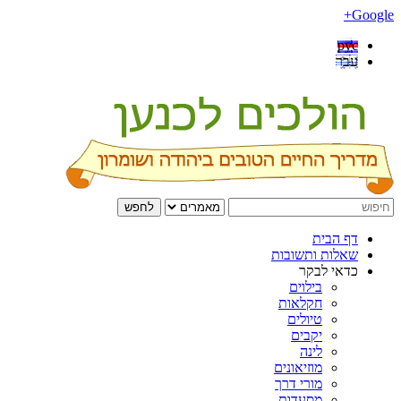
Google+
рус
עבר
לחפש
דף הבית
שאלות ותשובות
כדאי לבקר
בילוים
חקלאות
טיולים
יקבים
לינה
מוזיאונים
מורי דרך
מסעדות