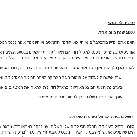
סיורים לדוגמא:
5000 שנה ביום אחד:
האם אתם עדיין מתבלבלים מי היו כאן קודם? הרומאים או היוונים? איפה נכנס חנוכ
אנו ניפגש בשער
נטייל ברובע היהודי וניכנס לחצר היישוב הישן. שמתאר את חי היום יום בירושלים ב
לאחר מכן נלך להר ציון ונכיר את המסורות השונות סביב ההר. קבר דוד, חדר הסעוד
· ישנה אפשרות לעלות על חומות העיר העתיקה לאחר הביקור במגדל דוד. ואז לבק
· בערב נראה את המיצג האורקולי במגדל דוד. ניתן לראות את המיצג ביום אח
· אורך הסיור : יום שלם. ניתן לבחור חלקים מהמסלול.
ירושלים בירת ישראל בשיא תיפארתה:
סיורנו יתחיל בעיר דוד. החלק הכי קדום של ירושלים. אנו נבקר בארמון דוד, נירא