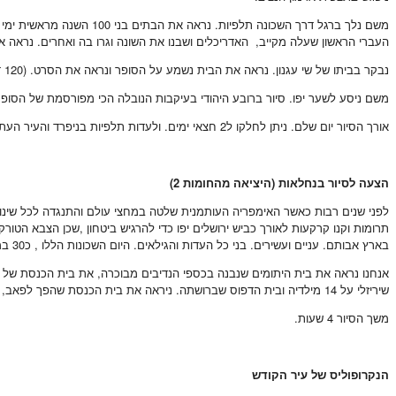
משם נלך ברגל דרך השכונה
העברי הראשון שעלה מקייב, האדריכלים ושבנו את השונה וגרו בה ואחרים. נראה את בית הכ
נבקר בביתו של שי עגנון. נראה את הבית נשמע על הסופר ונראה את הסרט. (120 דקות)
משם ניסע לשער יפו. סיור ברובע היהודי בעיקבות הנובלה הכי מפורסמת של הסופר.
אורך הסיור יום שלם. ניתן לחלקו ל2 חצאי ימים. ולעדות תלפיות בניפרד והעיר העתיקה בניפרד.
הצעה לסיור בנחלאות (היציאה מהחומות 2)
לפני שנים רבות כאשר האימפריה העותמנית שלטה במחצי עולם והתנגדה לכל שינוי א
תרומות וקנו קרקעות לאורך כביש ירושלים יפו כדי להרגיש ביטחון ,שכן הצבא הטו
בארץ אבותם. עניים ועשירים. בני כל העדות והגילאים. היום השכונות הללו , כ30 במספר הם לב העיר ירושלים.
אנחנו נראה את בית היתומים שנבנה בכספי הנדיבים מבוכרה, את בית הכנסת של חב
שיריזלי על 14 מילדיה ובית הדפוס שברושתה. ניראה את בית הכנסת שהפך לפאב, את עצי האיקליפטוס המוגנים את מועדון הנוער של הכונה ובית כנסת עדס. נסיים בשוק המפורסם של העיר הוא מחנה יהודה.
משך הסיור 4 שעות.
הנקרופוליס של עיר הקודש