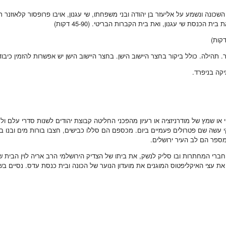
 תלפיות. נראה את הבתים בני 100 השנה מראשית ימי השכונה ונשמע על אליעזר בן יהודה ובני משפחתו, שי עגנ
נסת שי עגנון, ואת בית הקברות הבריטי. (45-90 דקות)
 תהילה. כולל ביקור בחצר היישוב הישן. בחצר היישוב הישן יש אפשרות להזמין כיב
ו שמץ של מודרניזציה או רעיון מהפכני החליטה קבוצת יהודים לשנות סדרי עלם ולח
רקי עשה שם פטרולים פעמיים ביום. מכספם הם סללו כבישים, חצבו בורות מים ובנו
רי המחתרות ובו סליק לנשק, את ביתו של הצדיק הירושלמי הרב אריה לוין הבית שב