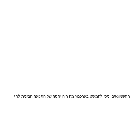
מה ולמה חז"ל שנאו את החשמונאים וניסו להמעיט בערכם? מה היה יחסה של התנועה הציונית לחג