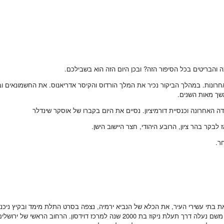
ה והבריטים בכל הסיפור הזה? ובכן היום הזה הוא בשבילכם.
 יפו וניכנס למגדל דוד. המוזיאון לתולדות ירושלים ב5000 השנים האחרונות. במהלך הביקור נכיר את המלך הורדוס והק
משך מאות השנים.
ה האחרונה וכנסיית דורמיציון. נסיים את היום בקברו של אוסקר שינדלר
ר בהר ציון, הרובע היהודי, חצר היישוב הישן.
ר.
ה את בתי עשירי העיר, את הכלא של הנביא ירמיה, נצפה בסרט התלת מימד ובקיץ ניכ
היכן שהמליכו את שלמה במעיין הגיחון, ניכנס לנקבת חיזקיה ונלך לבריכת השילוח. משם נ