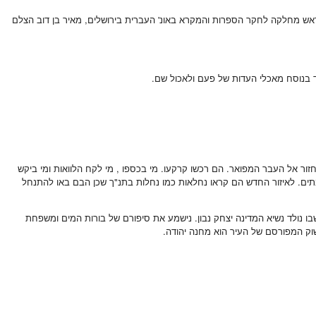
ון, אויבו פרופסור קלאוזנר ראש מחלקה לחקר הספרות והמקרא באונ' העברית בירושלים, מאיר בן דוב הצלם
וד בנוסח מאכלי העדות של פעם ולאכול שם.
זור אל העבר המפואר. הם רכשו קרקעו. מי בכספו , מי לקח הלוואות ומי ביקש
 בתים. לאיזור החדש הם קראו נחלאות כמו נחלות בתנ"ך שכן הבם באו להתנחל
ו נולד נשיא המדינה יצחק נבון. נישמע את סיפורם של בורות המים ומשפחת