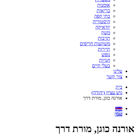
אומנות
בריאות
בתי קפה
היסטוריה
יודאיקה
משק
תרבות
משקעות חריפים
תיירות
נופש
חנויות
בעלי חיים
עלינו
צור קשר
בית
גוש עציון (יהודה)
אורנה כוגן, מורת דרך
рус
עבר
אורנה כוגן, מורת דרך