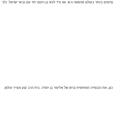
אנו ניפגש במשכנות שאננים וניכנס למרכז מנחם בגין. כן כדי לראות מערות קבורה עתיקות מימי הבית הראשון. אתם תגלו על האוצרות שהתגלו שם כולל קטעי התנך הקדומים ביותר בעולם מהמאה ה-8. ואז נרד לגיא בן הינום יחד עם נביאי ישראל. נלך
, את הכנסייה האתיופית וביתו של אליעזר בן יהודה. בית הרב קוק והצייר הולמן