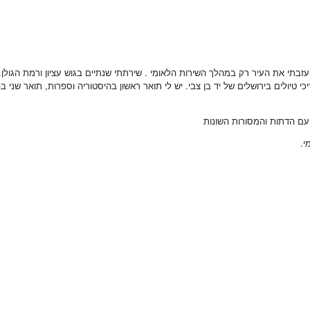
 קייב. מיום עלייתי ארצה, בשנת 1990 אני גרה בירושלים. עזבתי את העיר רק במהלך השירות הלאומי . שירתתי שנת
 טיולים בירושלים של יד בן צבי. יש לי תואר ראשון בהיסטוריה וספרות, תואר שני ב
 עם הדתות והמסורות השונות
י.