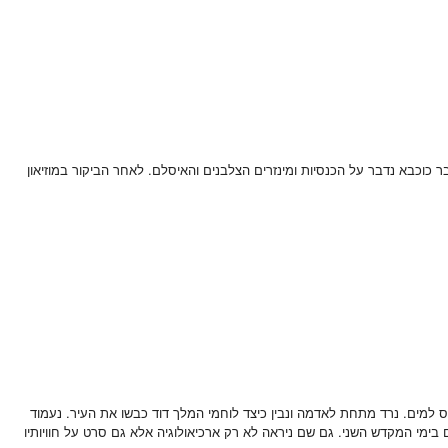
יסר אדריאנוס. את החשמונאים ובר כוכבא נדבר על הכנסיות ומינזרים הצלבנים והאיסלם. לאחר הביקור במוזיאון
נס למים. נרד מתחת לאדמה ונבין כיצד לוחמי המלך דוד כבשו את העיר. נעמוד
עלה דרך תעלת ניקוז בת 2000 שנה למרכז דוידסון. הרחוב הראשי של ירושלים בימי המקדש השני. גם שם ניראה לא רק ארכיאולוגיה אלא גם סרט על חוויותיו