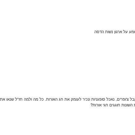
ימשך 2-3 שעות. במהלכו נדליק חנוכיות, נקבל צ'ופרים, נאכל סופגניות ונכיר לעומק את חג האורות. כל 
 השונות חוגגים חגי אורות?