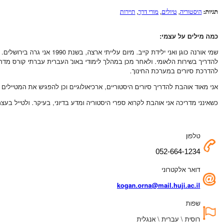
תגיות:
היסטוריה
,
טיולים
,
מורי דרך
,
תיירות
כמה מילים על עצמי:
שמי אורנה כוגן ואני ילידת
להדריך בשירות הלאומי. ולאחר מכן במהלך לימודי באונ' העברית עברתי קורס מדריכי
להדרכת סיורים במערכת החינוך.
אני מאוד אוהבת להדריך סיורים היסטוריים, ארכיאולוגיים וכן להפגיש את המטיילים
כשאינני מדריכה אני אוהבת לקרוא ספרי היסטוריה ומדע בדיוני, בעיקר. ולטייל בעצמ
טלפון
052-664-1234
דואר אלקטרוני
kogan.orna@mail.huji.ac.il
שפות
רוסית \ עברית \ אנגלית