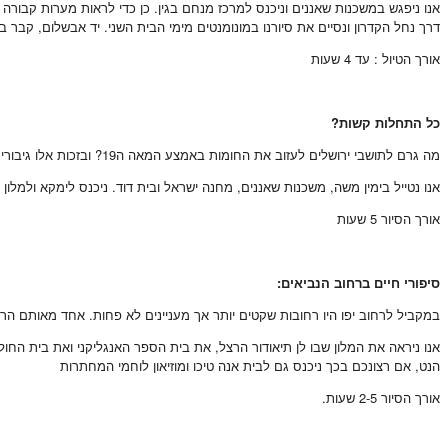
דרך נחל הקדרון ונסיים את סיורנו במונומנטים מימי הבית השני. יד אבשלום, קבר בני
אורך הטיול : עד 4 שעות
כ
ל התחלות קשות?
מה גרם לתושבי ירושלים לעזוב את החומות באמצע המאה ה19? ובזכות אלו גיבורים קמה מדינת ישראל?
אנו נטייל בימין משה, משכנות שאננים, מחנה ישראל ובית דוד. ניכנס לימקא ולמלון
אורך הסיור 5 שעות
סיפורי חיים ברחוב הנביאים:
במקביל לרחוב יפו היו רחובות שקטים יותר אך מעניינים לא פחות. אחד מאותם הרח
אנו ניראה את המלון שבו לן תיאודור הרצל, את בית הספר האנגליקני ואת בית החולי
הנט, אם רצונכם בכך ניכנס גם לבית אנה טיכו ומוזיאון לוחמי המחתרות
אורך הסיור 2-5 שעות.