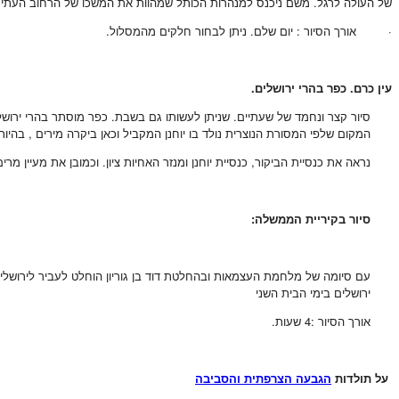
של העולה לרגל. משם ניכנס למנהרות הכותל שמהוות את המשכו של הרחוב העתיק. נ
· אורך הסיור : יום שלם. ניתן לבחור חלקים מהמסלול.
עין כרם. כפר בהרי ירושלים.
סיור קצר ונחמד של שעתיים. שניתן לעשותו גם בשבת. כפר מוסתר בהרי ירושלי
המקום שלפי המסורת הנוצרית נולד בו יוחנן המקביל וכאן ביקרה מירים , בהיותה
נראה את כנסיית הביקור, כנסיית יוחנן ומנזר האחיות ציון. וכמובן את מעיין מרים
סיור בקיריית הממשלה:
עם סיומה של מלחמת העצמאות ובהחלטת דוד בן גוריון הוחלט לעביר לירושלים 
ירושלים בימי הבית השני
אורך הסיור :4 שעות.
על תולדות
הגבעה הצרפתית והסביבה