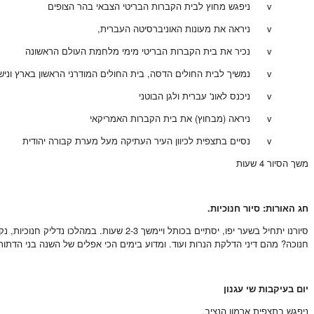
v ניפגש מחוץ לבית הקברות הבריטי הצבאי בהר הצופים
v ניראה את מעונות האוניברסיטה העברית,
v נכיר את בית הקברות הבריטי מימי מלחמת העולם הראשונה
v נמשיך לבית החולים הדסה, בית החולים המודרני הראשון בארץ ונישמע על ארגון נשות הדסה
v ניכנס לאונ' עברית ולגן הבוטני
v ניראה (מבחוץ) את בית הקברות האמריקאי
v נסיים בתצפית לכיוון העיר העתיקה מעל מערת קבורה יהודית
משך הסיור 4 שעות
חג האורות: סיור חנוכיות.
סיורנו יתחיל בשער יפו, יסתיים בכותל וי
חנוכה? מהם דיני הדלקת הנרות ועוד. ומדוע בימים הכי אפלים של השנה בני הדתות
יום בעיקבות שי עגנון
ניפגש בתצפית ארמון הנציב.