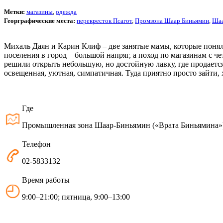
Метки:
магазины
,
одежда
Георграфические места:
перекресток Псагот
,
Промзона Шаар Биньямин
,
Шаа
Михаль Даян и Карин Клиф – две занятые мамы, которые понял
поселения в город – большой напряг, а поход по магазинам с 
решили открыть небольшую, но достойную лавку, где продается
освещенная, уютная, симпатичная. Туда приятно просто зайти, х
Где
Промышленная зона Шаар-Биньямин («Врата Биньямина»
Телефон
02-5833132
Время работы
9:00–21:00; пятница, 9:00–13:00