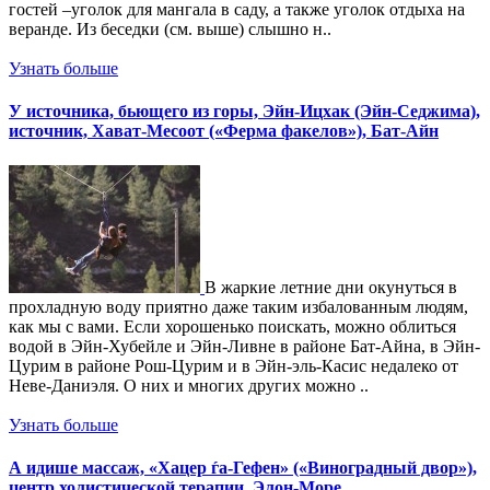
гостей –уголок для мангала в саду, а также уголок отдыха на
веранде. Из беседки (см. выше) слышно н..
Узнать больше
У источника, бьющего из горы, Эйн-Ицхак (Эйн-Седжима),
источник, Хават-Месоот («Ферма факелов»), Бат-Айн
В жаркие летние дни окунуться в
прохладную воду приятно даже таким избалованным людям,
как мы с вами. Если хорошенько поискать, можно облиться
водой в Эйн-Хубейле и Эйн-Ливне в районе Бат-Айна, в Эйн-
Цурим в районе Рош-Цурим и в Эйн-эль-Касис недалеко от
Неве-Даниэля. О них и многих других можно ..
Узнать больше
А идише массаж, «Хацер ѓа-Гефен» («Виноградный двор»),
центр холистической терапии, Элон-Море