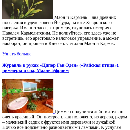
Маон и Кармель – два древних
поселения в уделе колена Йеѓуды, на юге Хевронского
нагорья. Именно здесь, к примеру, случилась история с
Навалем Кармелитским. Не волнуйтесь, его здесь уже не
встретишь, его арестовало налоговое управление, а может,
наоборот, он прошел в Кнессет. Сегодня Маон и Карме..
Узнать больше
Журавль в руках «Ципор Ган-Эден» («Райская птица»),
циммеры и спа, Маале-Эфраим
Циммер получился действительно
очень красивый. Он построен, как положено, из дерева, рядом
– маленький садик с фруктовыми деревьями и лужайкой.
Ночью все подсвечено разноцветными лампами. К услугам