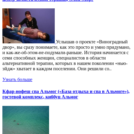
Услышав о проекте «Виноградный
двор», вы сразу понимаете, как это просто и умно придумано,
и как-же-об-этом-не-подумали-раньше. История начинается с
семи способных женщин, специалистов в области
альтернативной терапии, которых в нашем поколении «нью-
эйдж» хватает в каждом поселении. Они решили со..
Узнать больше
Кфар-нофеш спа Альмог («База отдыха и спа в Альмоге»),
гостевой комплекс, киббуц Альмог