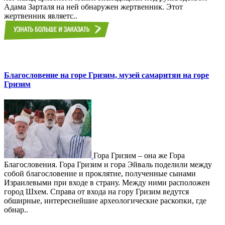
Адама Зарталя на ней обнаружен жертвенник. Этот
жертвенник являетс..
Благословение на горе Гризим, музей самаритян на горе
Гризим
Гора Гризим – она же Гора
Благословения. Гора Гризим и гора Эйваль поделили между
собой благословение и проклятие, полученные сынами
Израилевыми при входе в страну. Между ними расположен
город Шхем. Справа от входа на гору Гризим ведутся
обширные, интереснейшие археологические раскопки, где
обнар..