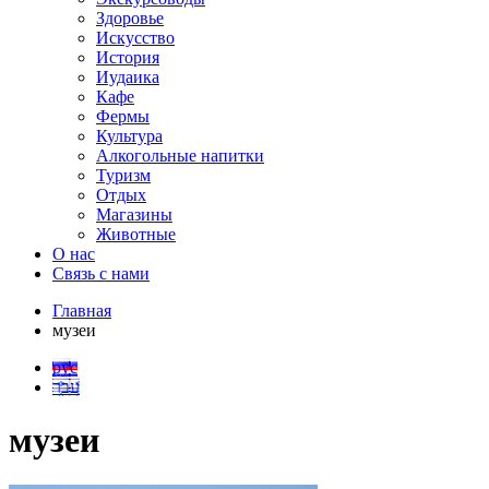
Здоровье
Искусство
История
Иудаика
Кафе
Фермы
Культура
Алкогольные напитки
Туризм
Отдых
Магазины
Животные
О нас
Связь с нами
Главная
музеи
рус
עבר
музеи