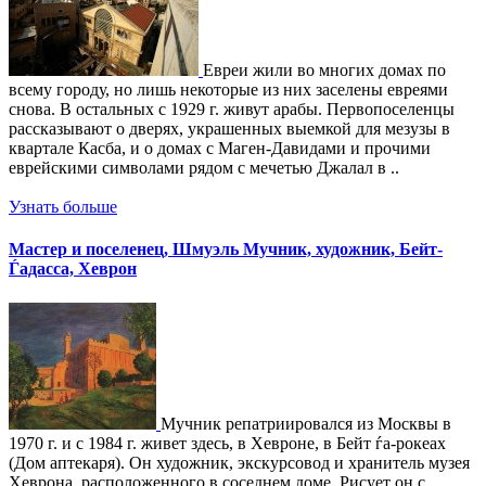
Евреи жили во многих домах по
всему городу, но лишь некоторые из них заселены евреями
снова. В остальных с 1929 г. живут арабы. Первопоселенцы
рассказывают о дверях, украшенных выемкой для мезузы в
квартале Касба, и о домах с Маген-Давидами и прочими
еврейскими символами рядом с мечетью Джалал в ..
Узнать больше
Мастер и поселенец, Шмуэль Мучник, художник, Бейт-
Ѓадасса, Хеврон
Мучник репатриировался из Москвы в
1970 г. и с 1984 г. живет здесь, в Хевроне, в Бейт ѓа-рокеах
(Дом аптекаря). Он художник, экскурсовод и хранитель музея
Хеврона, расположенного в соседнем доме. Рисует он с