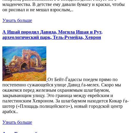
младенчества. В детстве ему давали бумагу и краски, чтобы
он рисовал и не мешал взрослым,..
Узнать больше
А Ишай породил Давида, Могила Ишая и Рут,
археологический парк, Тель-Румейда, Хеврон
От Бейт-Ѓадассы поедем прямо по
постепенно сужающейся улице Давид ѓа-мелех. Скоро мы
окажемся перед железным охраняемым шлагбаумом,
закрывающим улицу. Это граница между еврейским и
палестинским Хевроном. За шлагбаумом находится Кикар ѓа-
шотер («Площадь полицейского»), новый городской центр
арабск..
Узнать больше