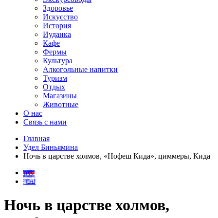
Здоровье
Искусство
История
Иудаика
Кафе
Фермы
Культура
Алкогольные напитки
Туризм
Отдых
Магазины
Животные
О нас
Связь с нами
Главная
Удел Биньямина
Ночь в царстве холмов, «Нофеш Кида», циммеры, Кида
рус
עבר
Ночь в царстве холмов,