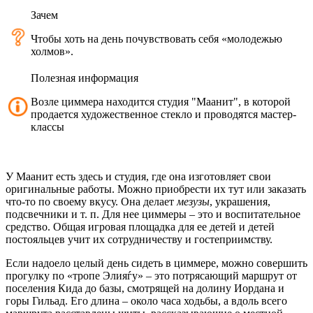
Зачем
Чтобы хоть на день почувствовать себя «молодежью
холмов».
Полезная информация
Возле циммера находится студия "Маанит", в которой
продается художественное стекло и проводятся мастер-
классы
У Маанит есть здесь и студия, где она изготовляет свои
оригинальные работы. Можно приобрести их тут или заказать
что-то по своему вкусу. Она делает
мезузы
, украшения,
подсвечники и т. п. Для нее циммеры – это и воспитательное
средство. Общая игровая площадка для ее детей и детей
постояльцев учит их сотрудничеству и гостеприимству.
Если надоело целый день сидеть в циммере, можно совершить
прогулку по «тропе Элияѓу» – это потрясающий маршрут от
поселения Кида до базы, смотрящей на долину Иордана и
горы Гильад. Его длина – около часа ходьбы, а вдоль всего