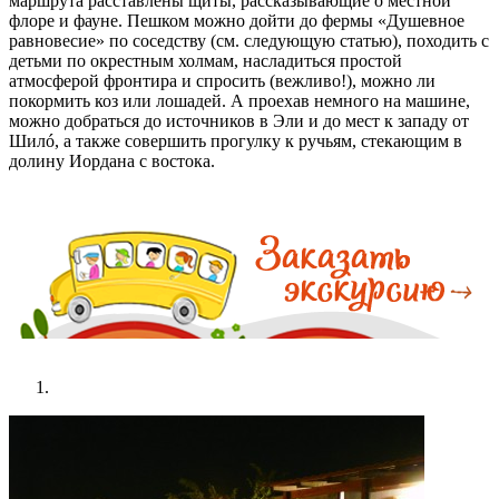
маршрута расставлены щиты, рассказывающие о местной
флоре и фауне. Пешком можно дойти до фермы «Душевное
равновесие» по соседству (см. следующую статью), походить с
детьми по окрестным холмам, насладиться простой
атмосферой фронтира и спросить (вежливо!), можно ли
покормить коз или лошадей. А проехав немного на машине,
можно добраться до источников в Эли и до мест к западу от
Шилó, а также совершить прогулку к ручьям, стекающим в
долину Иордана с востока.