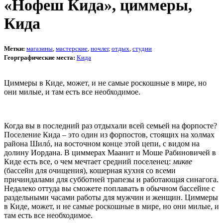
«Нофеш Кида», циммеры,
Кида
Метки:
магазины
,
мастерские
,
ночлег
,
отдых
,
студии
Георграфические места:
Кида
Циммеры в Киде, может, и не самые роскошные в мире, но
они милые, и там есть все необходимое.
Когда вы в последний раз отдыхали всей семьей на форпосте?
Поселение Кида – это один из форпостов, стоящих на холмах
района Шилó, на восточном конце этой цепи, с видом на
долину Иордана. В циммерах Маанит и Моше Рабиновичей в
Киде есть все, о чем мечтает средний поселенец:
микве
(бассейн для очищения), кошерная кухня со всеми
причиндалами для субботней трапезы и работающая синагога.
Недалеко оттуда вы сможете поплавать в обычном бассейне с
раздельными часами работы для мужчин и женщин. Циммеры
в Киде, может, и не самые роскошные в мире, но они милые, и
там есть все необходимое.