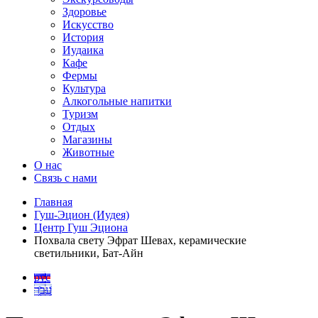
Здоровье
Искусство
История
Иудаика
Кафе
Фермы
Культура
Алкогольные напитки
Туризм
Отдых
Магазины
Животные
О нас
Связь с нами
Главная
Гуш-Эцион (Иудея)
Центр Гуш Эциона
Похвала свету Эфрат Шевах, керамические
светильники, Бат-Айн
рус
עבר