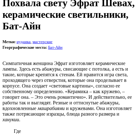
Похвала свету Эфрат Шевах,
керамические светильники,
Бат-Айн
Метки:
иудаика
,
мастерские
Георграфические места:
Бат-Айн
Симпатичная женщина Эфрат изготовляет керамические
лампы. Здесь есть абажуры, свисающие с потолка, а есть и
такие, которые крепятся к стенам. Ей нравится игра света,
проходящего через отверстия, которые она проделывает в
корпусе. Она создает «световые картины», согласно ее
собственному определению. «Керамика – как кружево, –
говорит она. – Это очень романтично». И действительно, ее
работы так и выглядят. Резные и оттиснутые абажуры,
вдохновленные
машрабиями
и кружевами. Она изготовляет
также потрясающие изразцы, блюда разного размера и
ханукии
.
Где