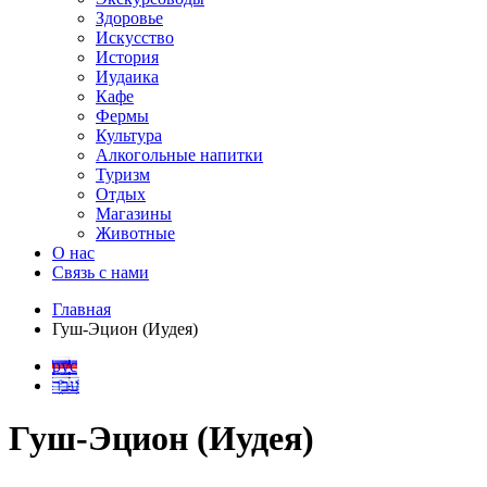
Здоровье
Искусство
История
Иудаика
Кафе
Фермы
Культура
Алкогольные напитки
Туризм
Отдых
Магазины
Животные
О нас
Связь с нами
Главная
Гуш-Эцион (Иудея)
рус
עבר
Гуш-Эцион (Иудея)