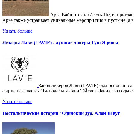
Арье Вайншток из Алон-Швута приглашае
Арье также устраивает уникальные мероприятия в пустыне (а в
Узнать больше
Ликеры Лави (LAVIE) - лучшие ликеры Гуш Эциона
Завод ликеров Лави (LAVIE) был основан в 20
фирма называется "Винодельня Лави" (Йекев Лави). За годы св
Узнать больше
Ностальгические истории / Одинокий дуб, Алон-Швут