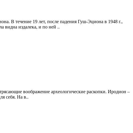
а. В течение 19 лет, после падения Гуш-Эциона в 1948 г.,
видна издалека, и по ней ..
потрясающие воображение археологические раскопки. Иродион –
я себя. На в..