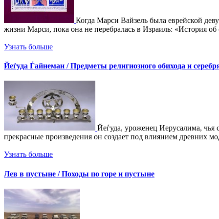
Когда Марси Вайзель была еврейской деву
жизни Марси, пока она не перебралась в Израиль: «История об 
Узнать больше
Йеѓуда Ѓайнеман / Предметы религиозного обихода и серебр
Йеѓуда, уроженец Иерусалима, чья с
прекрасные произведения он создает под влиянием древних мод
Узнать больше
Лев в пустыне / Походы по горе и пустыне