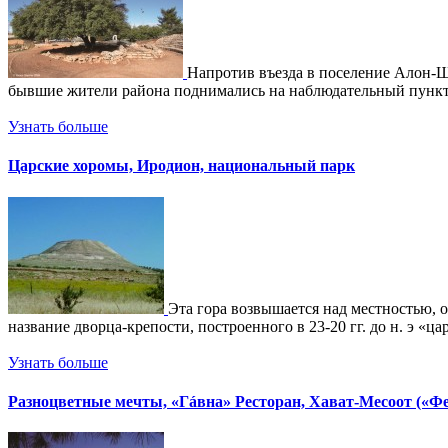
Напротив въезда в поселение Алон-Шв
бывшие жители района поднимались на наблюдательный пункт и
Узнать больше
Царские хоромы, Иродион, национальный парк
Эта гора возвышается над местностью, 
название дворца-крепости, построенного в 23-20 гг. до н. э «ц
Узнать больше
Разноцветные мечты, «Гáвна» Ресторан, Хават-Месоот («Ф