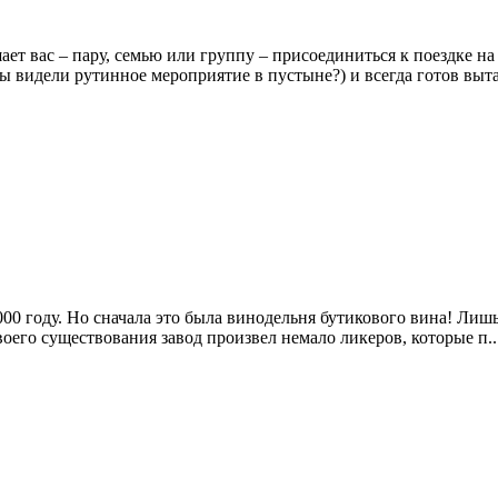
т вас – пару, семью или группу – присоединиться к поездке н
ы видели рутинное мероприятие в пустыне?) и всегда готов выта
00 году. Но сначала это была винодельня бутикового вина! Лиш
оего существования завод произвел немало ликеров, которые п..