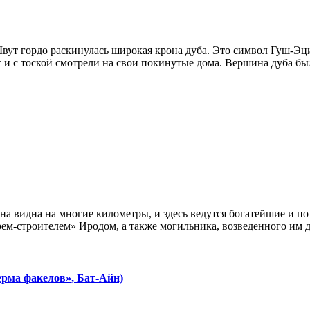
ут гордо раскинулась широкая крона дуба. Это символ Гуш-Эцион
 с тоской смотрели на свои покинутые дома. Вершина дуба была 
она видна на многие километры, и здесь ведутся богатейшие и 
арем-строителем» Иродом, а также могильника, возведенного им дл
ерма факелов», Бат-Айн)