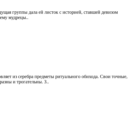
дущая группы дала ей листок с историей, ставшей девизом
 ему мудрецы..
овляет из серебра предметы ритуального обихода. Свои точные,
азны и трогательны. З..