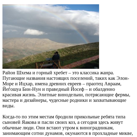
Район Шхема и горный хребет – это классика жанра.
Пугающие названия настоящих поселений, таких как Элон-
Море и Ицхар, имена древних евреев – праотец Авраам,
Йеѓошуа Бин-Нун и праведный Йосеф – и обалденно
красивая жизнь. Элитные винодельни, потрясающие фермы,
мастера и дизайнеры, чудесные родники и захватывающие
виды.
Когда-то по этим местам бродили прикольные ребята типа
сыновей Яакова и пасли своих коз, а сегодня здесь живут
обычные люди. Они встают утром к виноградникам,
занимающим сотни дунамов, окунаются в прохладные микве,