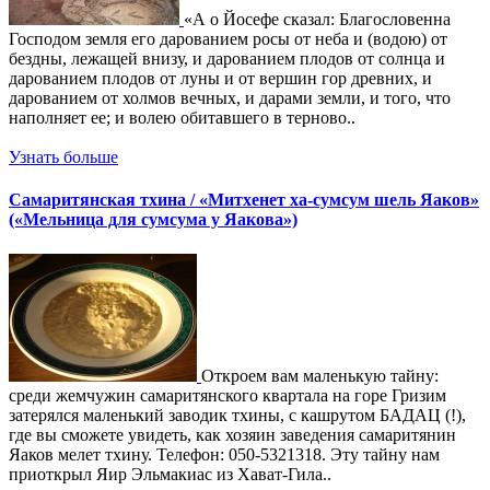
«А о Йосефе сказал: Благословенна
Господом земля его дарованием росы от неба и (водою) от
бездны, лежащей внизу, и дарованием плодов от солнца и
дарованием плодов от луны и от вершин гор древних, и
дарованием от холмов вечных, и дарами земли, и того, что
наполняет ее; и волею обитавшего в терново..
Узнать больше
Самаритянская тхина / «Митхенет ха-сумсум шель Яаков»
(«Мельница для сумсума у Яакова»)
Откроем вам маленькую тайну:
среди жемчужин самаритянского квартала на горе Гризим
затерялся маленький заводик тхины, с кашрутом БАДАЦ (!),
где вы сможете увидеть, как хозяин заведения самаритянин
Яаков мелет тхину. Телефон: 050-5321318. Эту тайну нам
приоткрыл Яир Эльмакиас из Хават-Гила..