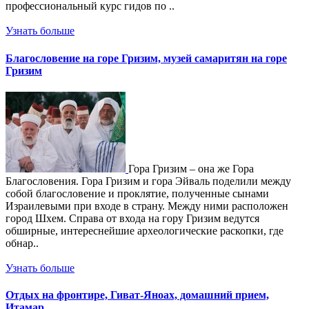
профессиональный курс гидов по ..
Узнать больше
Благословение на горе Гризим, музей самаритян на горе
Гризим
Гора Гризим – она же Гора
Благословения. Гора Гризим и гора Эйваль поделили между
собой благословение и проклятие, полученные сынами
Израилевыми при входе в страну. Между ними расположен
город Шхем. Справа от входа на гору Гризим ведутся
обширные, интереснейшие археологические раскопки, где
обнар..
Узнать больше
Отдых на фронтире, Гиват-Яноах, домашний прием,
Итамар