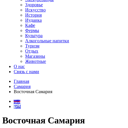
Здоровье
Искусство
История
Иудаика
Кафе
Фермы
Культура
Алкогольные напитки
Туризм
Отдых
Магазины
Животные
О нас
Связь с нами
Главная
Самария
Восточная Самария
рус
עבר
Восточная Самария