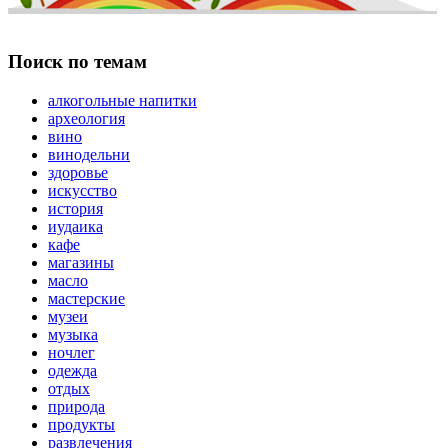
Поиск по темам
алкогольные напитки
археология
вино
винодельни
здоровье
искусство
история
иудаика
кафе
магазины
масло
мастерские
музеи
музыка
ночлег
одежда
отдых
природа
продукты
развлечения