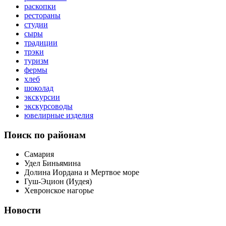
раскопки
рестораны
студии
сыры
традиции
трэки
туризм
фермы
хлеб
шоколад
экскурсии
экскурсоводы
ювелирные изделия
Поиск по районам
Самария
Удел Биньямина
Долина Иордана и Мертвое море
Гуш-Эцион (Иудея)
Хевронское нагорье
Новости