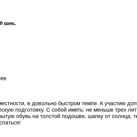
0 шек.
нее
естности, в довольно быстром темпе. К участию допу
ую подготовку. С собой иметь: не меньше трех литр
крытую обувь на толстой подошве, шапку от солнца, 
спаться!