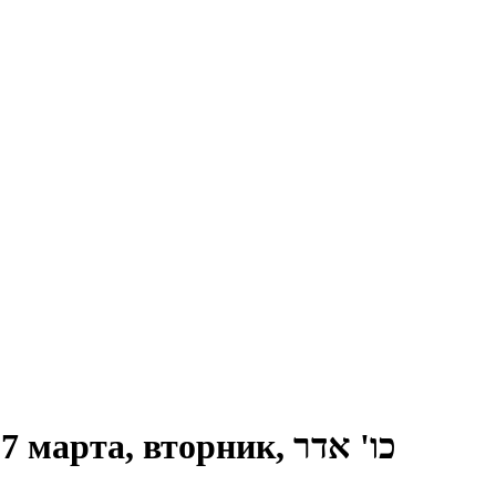
Поход по Иудейской пустыне 17 марта, вторник, כו' אדר