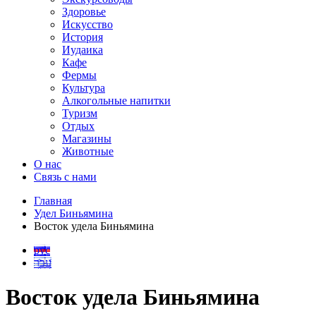
Здоровье
Искусство
История
Иудаика
Кафе
Фермы
Культура
Алкогольные напитки
Туризм
Отдых
Магазины
Животные
О нас
Связь с нами
Главная
Удел Биньямина
Восток удела Биньямина
рус
עבר
Восток удела Биньямина