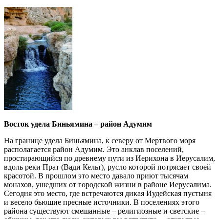
Восток удела Биньямина – район Адумим
На границе удела Биньямина, к северу от Мертвого моря
располагается район Адумим. Это анклав поселений,
простирающийся по древнему пути из Иерихона в Иерусалим,
вдоль реки Прат (Вади Кельт), русло которой потрясает своей
красотой. В прошлом это место давало приют тысячам
монахов, ушедших от городской жизни в районе Иерусалима.
Сегодня это место, где встречаются дикая Иудейская пустыня
и весело бьющие пресные источники. В поселениях этого
района существуют смешанные – религиозные и светские –