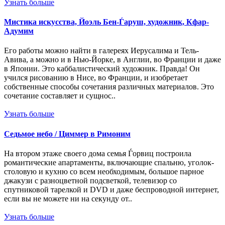
Узнать больше
Мистика искусства, Йоэль Бен-Ѓаруш, художник, Кфар-
Адумим
Его работы можно найти в галереях Иерусалима и Тель-
Авива, а можно и в Нью-Йорке, в Англии, во Франции и даже
в Японии. Это каббалистический художник. Правда! Он
учился рисованию в Нисе, во Франции, и изобретает
собственные способы сочетания различных материалов. Это
сочетание составляет и сущнос..
Узнать больше
Седьмое небо / Циммер в Римоним
На втором этаже своего дома семья Ѓорвиц построила
романтические апартаменты, включающие спальню, уголок-
столовую и кухню со всем необходимым, большое парное
джакузи с разноцветной подсветкой, телевизор со
спутниковой тарелкой и DVD и даже беспроводной интернет,
если вы не можете ни на секунду от..
Узнать больше